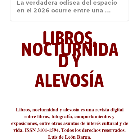
La última postal de la temporada
La verdadera odisea del espacio
nos recuerda que nos vamos ...
en el 2026 ocurre entre una ...
LIBROS,
NOCTURNIDA
D Y
ALEVOSÍA
ABC Cultural recibe el Premio
La cultura de la transgresión.
¿Es verdad que hay que caminar
Los descalabros
Carmelo Micieli, una relectura
Conversaciones en las calles de
Cuánd presto se va el plazer
Leonardo Sciascia o los orígenes
Liber 2026 al Fomento de la Le...
Revista Cultural Turia, númer...
10.000 pasos al día? Lo que d...
paisajística del mar de Sicil...
París
metafísicos de la novela ne...
Libros, nocturnidad y alevosía es una revista digital
sobre libros, fotografía, comportamientos y
exposiciones, entre otros asuntos de interés cultural y de
vida. ISSN 3101-1594. Todos los derechos reservados.
Luis de León Barga.