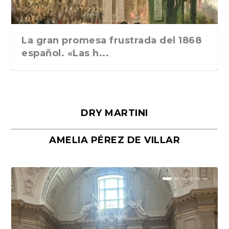
La gran promesa frustrada del 1868
español. «Las h...
DRY MARTINI
AMELIA PÉREZ DE VILLAR
Málaga, verso en azul, de Rafael
«La cocina hebrea. Alimentación
Porras y Salvador...
del pueblo judío e...