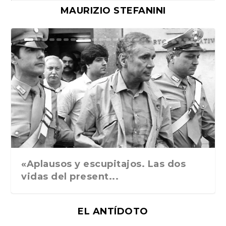
MAURIZIO STEFANINI
Ground Rules. Alejan...
«Rafael: Poesía subl...
Bienvenidos al circo...
Georges de La Tour. ...
Robert Capa: la hist...
«Aplausos y escupitajos. Las dos
vidas del present...
EL ANTÍDOTO