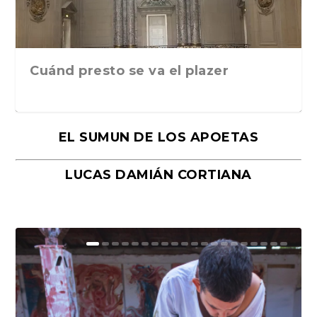
Cuánd presto se va el plazer
EL SUMUN DE LOS APOETAS
LUCAS DAMIÁN CORTIANA
Moral, de Lyra Ekström Lindbäck.
Revolución, de Hugo Gonçalves.
«La música ha sido el gran amor de
«El barman del Ritz», de Philippe
Mañanas de editorial, noches de