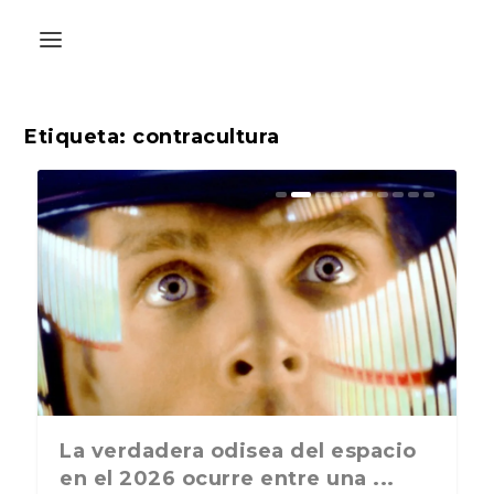
Etiqueta:
contracultura
La última postal de la temporada
La verdadera odisea del espacio
nos recuerda que nos vamos ...
en el 2026 ocurre entre una ...