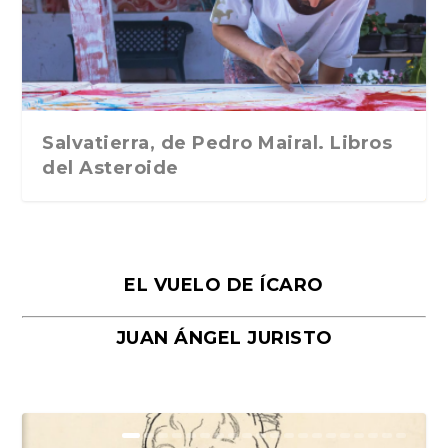
Traducción de Car...
Libros del Asteroid...
mi vida». Esthe...
Collin. Traducci...
Bocaccio
Salvatierra, de Pedro Mairal. Libros
del Asteroide
EL VUELO DE ÍCARO
JUAN ÁNGEL JURISTO