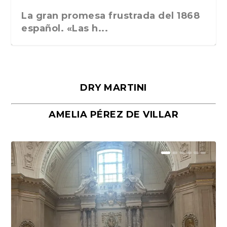
La gran promesa frustrada del 1868
español. «Las h...
DRY MARTINI
AMELIA PÉREZ DE VILLAR
Málaga, verso en azul, de Rafael
«La cocina hebrea. Alimentación
Porras y Salvador...
del pueblo judío e...