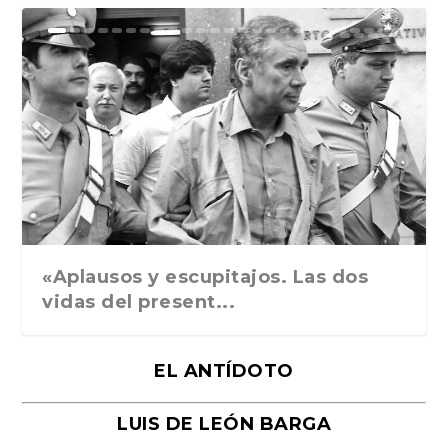
Ground Rules. Alejan...
«Rafael: Poesía subl...
Bienvenidos al circo...
Georges de La Tour. ...
Robert Capa: la hist...
«Aplausos y escupitajos. Las dos
vidas del present...
EL ANTÍDOTO
LUIS DE LEÓN BARGA