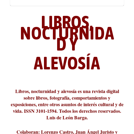
LIBROS,
NOCTURNIDA
D Y
ALEVOSÍA
ABC Cultural recibe el Premio
La cultura de la transgresión.
¿Es verdad que hay que caminar
Los descalabros
Carmelo Micieli, una relectura
Conversaciones en las calles de
Cuánd presto se va el plazer
Leonardo Sciascia o los orígenes
Liber 2026 al Fomento de la Le...
Revista Cultural Turia, númer...
10.000 pasos al día? Lo que d...
paisajística del mar de Sicil...
París
metafísicos de la novela ne...
Libros, nocturnidad y alevosía es una revista digital
sobre libros, fotografía, comportamientos y
exposiciones, entre otros asuntos de interés cultural y de
vida. ISSN 3101-1594. Todos los derechos reservados.
Luis de León Barga.
Colaboran: Lorenzo Castro, Juan Ángel Juristo y