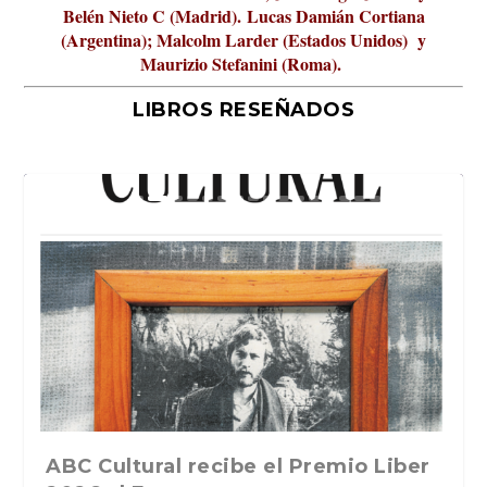
Belén Nieto C (Madrid).
Lucas Damián Cortiana
(Argentina); Malcolm Larder (Estados Unidos) y
Maurizio Stefanini (Roma).
LIBROS RESEÑADOS
La verdadera odisea del espacio en
ABC Cultural recibe el Premio Liber
La cultura de la transgresión.