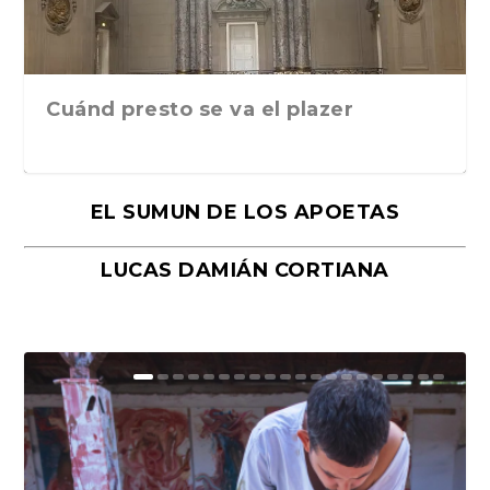
Cuánd presto se va el plazer
EL SUMUN DE LOS APOETAS
LUCAS DAMIÁN CORTIANA
Moral, de Lyra Ekström Lindbäck.
Revolución, de Hugo Gonçalves.
«La música ha sido el gran amor de
«El barman del Ritz», de Philippe
Mañanas de editorial, noches de