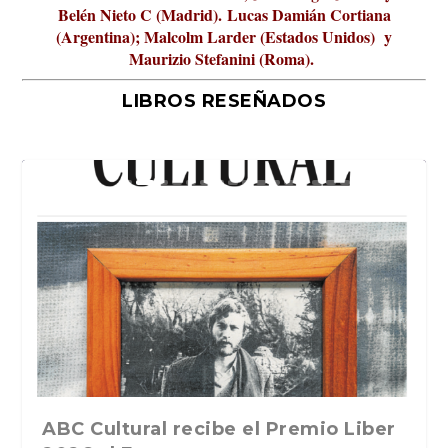
Belén Nieto C (Madrid).
Lucas Damián Cortiana
(Argentina); Malcolm Larder (Estados Unidos) y
Maurizio Stefanini (Roma).
LIBROS RESEÑADOS
La verdadera odisea del espacio en
La cultura de la transgresión.