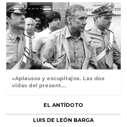
Ground Rules. Alejan...
«Rafael: Poesía subl...
Bienvenidos al circo...
Georges de La Tour. ...
Robert Capa: la hist...
«Aplausos y escupitajos. Las dos
vidas del present...
EL ANTÍDOTO
LUIS DE LEÓN BARGA