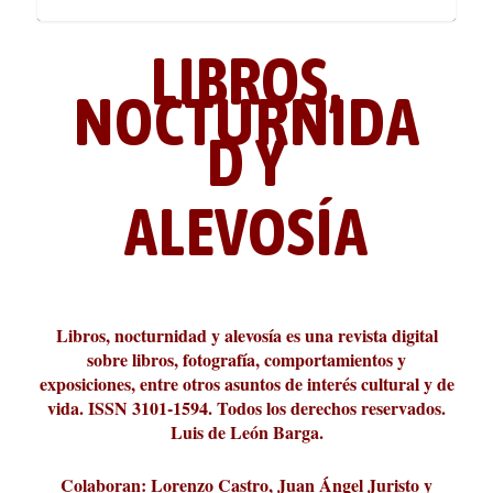
LIBROS,
NOCTURNIDA
D Y
ALEVOSÍA
ABC Cultural recibe el Premio
La cultura de la transgresión.
¿Es verdad que hay que caminar
Los descalabros
Carmelo Micieli, una relectura
Conversaciones en las calles de
Cuánd presto se va el plazer
Leonardo Sciascia o los orígenes
Liber 2026 al Fomento de la Le...
Revista Cultural Turia, númer...
10.000 pasos al día? Lo que d...
paisajística del mar de Sicil...
París
metafísicos de la novela ne...
Libros, nocturnidad y alevosía es una revista digital
sobre libros, fotografía, comportamientos y
exposiciones, entre otros asuntos de interés cultural y de
vida. ISSN 3101-1594. Todos los derechos reservados.
Luis de León Barga.
Colaboran: Lorenzo Castro, Juan Ángel Juristo y