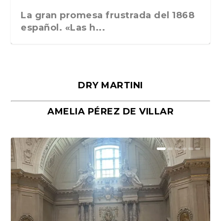
La gran promesa frustrada del 1868
español. «Las h...
DRY MARTINI
AMELIA PÉREZ DE VILLAR
Málaga, verso en azul, de Rafael
«La cocina hebrea. Alimentación
Porras y Salvador...
del pueblo judío e...