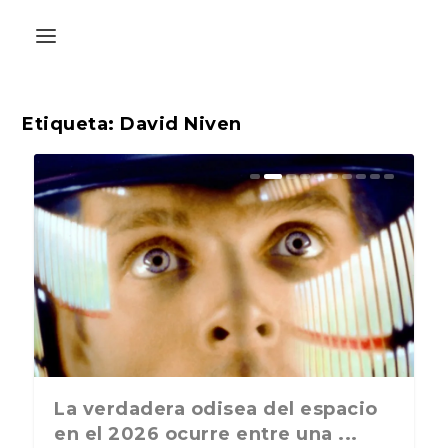
Etiqueta:
David Niven
La última postal de la temporada
La verdadera odisea del espacio
nos recuerda que nos vamos ...
en el 2026 ocurre entre una ...