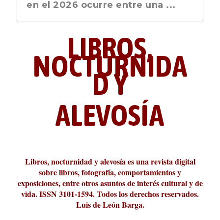
26 ocurre entre una ...
nos recuerda que nos vamos ...
Liber 2026 al F
LIBROS,
NOCTURNIDA
D Y
ALEVOSÍA
La cultura de la transgresión.
¿Es verdad que hay que caminar
Los descalabros
Carmelo Micieli, una relectura
Conversaciones en las calles de
Cuánd presto se va el plazer
Leonardo Sciascia o los orígenes
Revista Cultural Turia, númer...
10.000 pasos al día? Lo que d...
paisajística del mar de Sicil...
París
metafísicos de la novela ne...
Libros, nocturnidad y alevosía es una revista digital
sobre libros, fotografía, comportamientos y
exposiciones, entre otros asuntos de interés cultural y de
vida. ISSN 3101-1594. Todos los derechos reservados.
Luis de León Barga.