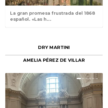
La gran promesa frustrada del 1868
español. «Las h...
DRY MARTINI
AMELIA PÉREZ DE VILLAR
Málaga, verso en azul, de Rafael
«La cocina hebrea. Alimentación
Porras y Salvador...
del pueblo judío e...