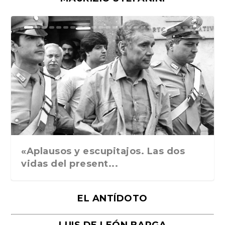
Ground Rules. Alejan...
«Rafael: Poesía subl...
Bienvenidos al circo...
Georges de La Tour. ...
Robert Capa: la hist...
«Aplausos y escupitajos. Las dos
vidas del present...
EL ANTÍDOTO
LUIS DE LEÓN BARGA