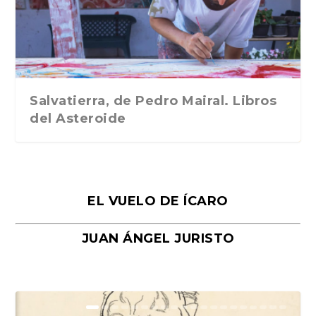
Traducción de Car...
Libros del Asteroid...
mi vida». Esthe...
Collin. Traducci...
Bocaccio
Salvatierra, de Pedro Mairal. Libros
del Asteroide
EL VUELO DE ÍCARO
JUAN ÁNGEL JURISTO