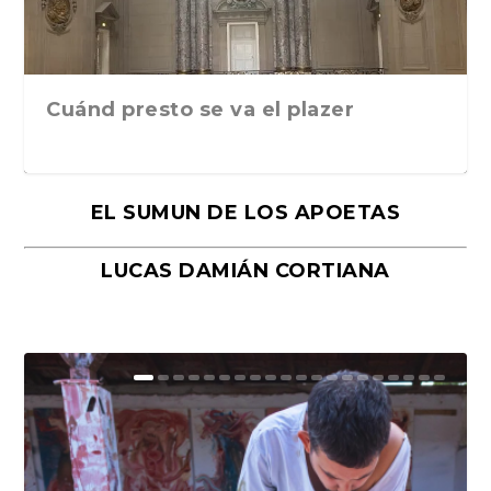
Cuánd presto se va el plazer
EL SUMUN DE LOS APOETAS
LUCAS DAMIÁN CORTIANA
Moral, de Lyra Ekström Lindbäck.
Revolución, de Hugo Gonçalves.
«La música ha sido el gran amor de
«El barman del Ritz», de Philippe
Mañanas de editorial, noches de