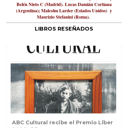
Belén Nieto C (Madrid).
Lucas Damián Cortiana
(Argentina); Malcolm Larder (Estados Unidos) y
Maurizio Stefanini (Roma).
LIBROS RESEÑADOS
La verdadera odisea del espacio en
ABC Cultural recibe el Premio Liber
La cultura de la transgresión.