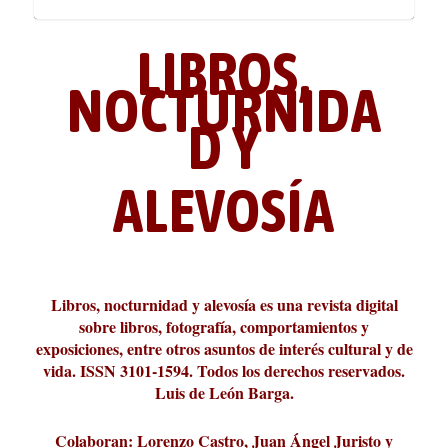
LIBROS,
NOCTURNIDA
D Y
ALEVOSÍA
La cultura de la transgresión.
¿Es verdad que hay que caminar
Los descalabros
Carmelo Micieli, una relectura
Conversaciones en las calles de
Cuánd presto se va el plazer
Leonardo Sciascia o los orígenes
Revista Cultural Turia, númer...
10.000 pasos al día? Lo que d...
paisajística del mar de Sicil...
París
metafísicos de la novela ne...
Libros, nocturnidad y alevosía es una revista digital
sobre libros, fotografía, comportamientos y
exposiciones, entre otros asuntos de interés cultural y de
vida. ISSN 3101-1594. Todos los derechos reservados.
Luis de León Barga.
Colaboran: Lorenzo Castro, Juan Ángel Juristo y