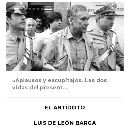
Ground Rules. Alejan...
«Rafael: Poesía subl...
Bienvenidos al circo...
Georges de La Tour. ...
Robert Capa: la hist...
«Aplausos y escupitajos. Las dos
vidas del present...
EL ANTÍDOTO
LUIS DE LEÓN BARGA