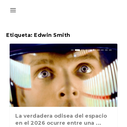
Etiqueta:
Edwin Smith
La última postal de la temporada
La verdadera odisea del espacio
A
nos recuerda que nos vamos ...
en el 2026 ocurre entre una ...
L