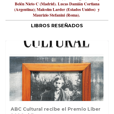
Belén Nieto C (Madrid).
Lucas Damián Cortiana
(Argentina); Malcolm Larder (Estados Unidos) y
Maurizio Stefanini (Roma).
LIBROS RESEÑADOS
La verdadera odisea del espacio en
ABC Cultural recibe el Premio Liber
La cultura de la transgresión.