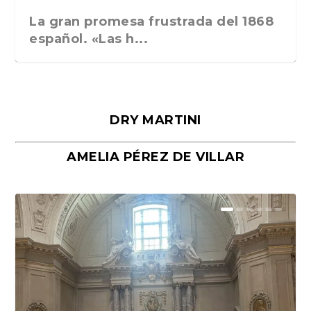
La gran promesa frustrada del 1868
español. «Las h...
DRY MARTINI
AMELIA PÉREZ DE VILLAR
Málaga, verso en azul, de Rafael
«La cocina hebrea. Alimentación
Porras y Salvador...
del pueblo judío e...