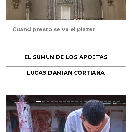
Cuánd presto se va el plazer
EL SUMUN DE LOS APOETAS
LUCAS DAMIÁN CORTIANA
Moral, de Lyra Ekström Lindbäck.
Revolución, de Hugo Gonçalves.
«La música ha sido el gran amor de
«El barman del Ritz», de Philippe
Mañanas de editorial, noches de