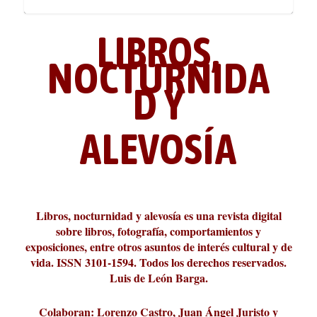
LIBROS,
NOCTURNIDA
D Y
ALEVOSÍA
ABC Cultural recibe el Premio
La cultura de la transgresión.
¿Es verdad que hay que caminar
Los descalabros
Carmelo Micieli, una relectura
Conversaciones en las calles de
Cuánd presto se va el plazer
Leonardo Sciascia o los orígenes
Liber 2026 al Fomento de la Le...
Revista Cultural Turia, númer...
10.000 pasos al día? Lo que d...
paisajística del mar de Sicil...
París
metafísicos de la novela ne...
Libros, nocturnidad y alevosía es una revista digital
sobre libros, fotografía, comportamientos y
exposiciones, entre otros asuntos de interés cultural y de
vida. ISSN 3101-1594. Todos los derechos reservados.
Luis de León Barga.
Colaboran: Lorenzo Castro, Juan Ángel Juristo y