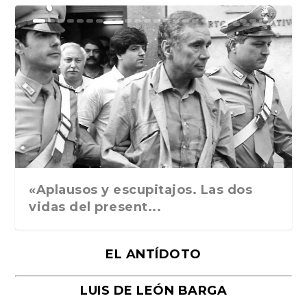
Ground Rules. Alejan...
«Rafael: Poesía subl...
Bienvenidos al circo...
Georges de La Tour. ...
Robert Capa: la hist...
«Aplausos y escupitajos. Las dos
vidas del present...
EL ANTÍDOTO
LUIS DE LEÓN BARGA