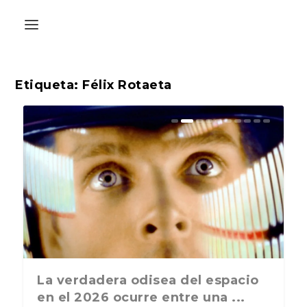
Etiqueta:
Félix Rotaeta
La última postal de la temporada
La verdadera odisea del espacio
nos recuerda que nos vamos ...
en el 2026 ocurre entre una ...