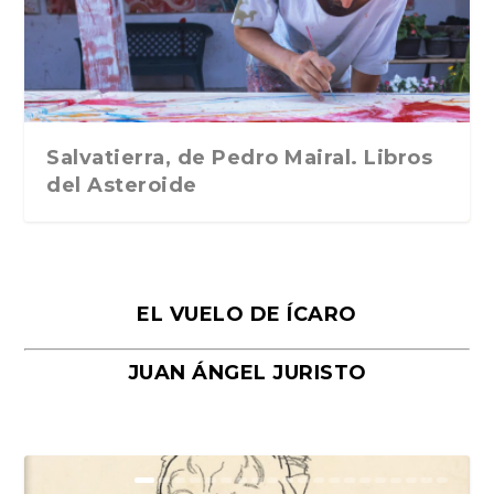
Traducción de Car...
Libros del Asteroid...
mi vida». Esthe...
Collin. Traducci...
Bocaccio
Salvatierra, de Pedro Mairal. Libros
del Asteroide
EL VUELO DE ÍCARO
JUAN ÁNGEL JURISTO