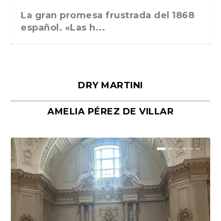
La gran promesa frustrada del 1868
español. «Las h...
DRY MARTINI
AMELIA PÉREZ DE VILLAR
Málaga, verso en azul, de Rafael
«La cocina hebrea. Alimentación
Porras y Salvador...
del pueblo judío e...