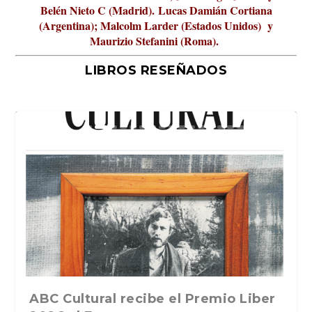
Belén Nieto C (Madrid).
Lucas Damián Cortiana
(Argentina); Malcolm Larder (Estados Unidos) y
Maurizio Stefanini (Roma).
LIBROS RESEÑADOS
La verdadera odisea del espacio en
ABC Cultural recibe el Premio Liber
La cultura de la transgresión.