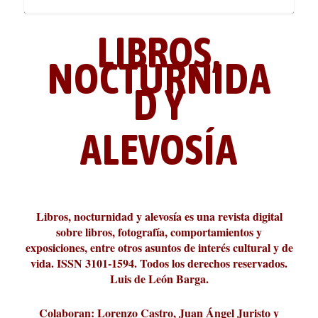
LIBROS,
NOCTURNIDA
D Y
ALEVOSÍA
ABC Cultural recibe el Premio
La cultura de la transgresión.
¿Es verdad que hay que caminar
Los descalabros
Carmelo Micieli, una relectura
Conversaciones en las calles de
Cuánd presto se va el plazer
Leonardo Sciascia o los orígenes
Liber 2026 al Fomento de la Le...
Revista Cultural Turia, númer...
10.000 pasos al día? Lo que d...
paisajística del mar de Sicil...
París
metafísicos de la novela ne...
Libros, nocturnidad y alevosía es una revista digital
sobre libros, fotografía, comportamientos y
exposiciones, entre otros asuntos de interés cultural y de
vida. ISSN 3101-1594. Todos los derechos reservados.
Luis de León Barga.
Colaboran: Lorenzo Castro, Juan Ángel Juristo y