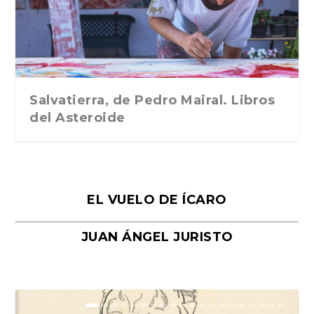
Traducción de Car...
Libros del Asteroid...
mi vida». Esthe...
Collin. Traducci...
Bocaccio
Salvatierra, de Pedro Mairal. Libros
del Asteroide
EL VUELO DE ÍCARO
JUAN ÁNGEL JURISTO