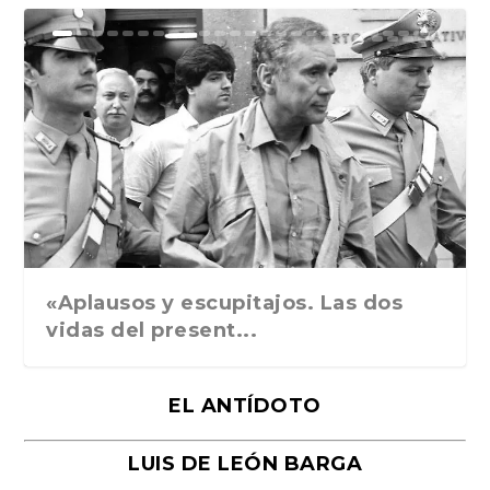
Ground Rules. Alejan...
«Rafael: Poesía subl...
Bienvenidos al circo...
Georges de La Tour. ...
Robert Capa: la hist...
«Aplausos y escupitajos. Las dos
vidas del present...
EL ANTÍDOTO
LUIS DE LEÓN BARGA