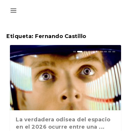
Etiqueta:
Fernando Castillo
La última postal de la temporada
La verdadera odisea del espacio
nos recuerda que nos vamos ...
en el 2026 ocurre entre una ...