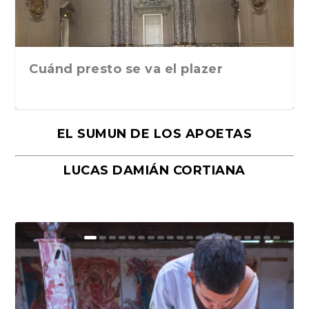
Cuánd presto se va el plazer
EL SUMUN DE LOS APOETAS
LUCAS DAMIÁN CORTIANA
Moral, de Lyra Ekström Lindbäck.
Revolución, de Hugo Gonçalves.
«La música ha sido el gran amor de
«El barman del Ritz», de Philippe
Mañanas de editorial, noches de