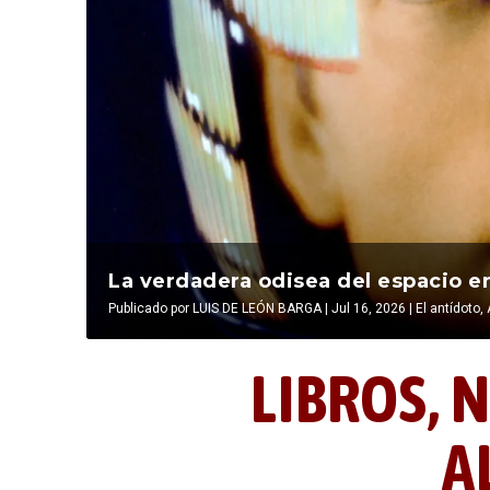
La última postal de la temporada 
La verdadera odisea del espacio en
Publicado por
Publicado por
LIBROS, NOCTUNIDAD Y ALEVOSÍA
LUIS DE LEÓN BARGA
|
Jul 16, 2026
|
|
Jul 16, 2026
El antídoto
,
LIBROS,
N
A