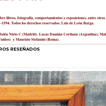
obre libros, fotografía, comportamientos y exposiciones, entre otros
01-1594. Todos los derechos reservados. Luis de León Barga.
Belén Nieto C (Madrid).
Lucas Damián Cortiana (Argentina); Ma
Unidos) y Maurizio Stefanini (Roma).
BROS RESEÑADOS
r 2026 al Fomento de la Le...
ta Cultural Turia, númer...
000 pasos al día? Lo que d...
jística del mar de Sicil...
rís
tafísicos de la novela ne...
 felices
 y disfrutar más
uz
ni
|
2
Premios
|
|
,
Escrituras
0
|
|
|
,
0
Periodismo
|
|
0
|
0
|
|
|
0
|