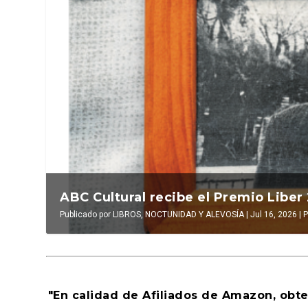
La verdadera odisea del espacio en e
La cultura de la tr
Publicado por
LUIS DE LEÓN BARGA
Publicado por
|
Jul 16, 2026
INAKI EZKERRA
|
El antídoto
|
,
Al
Ju
"En calidad de Afiliados de Amazon, obt