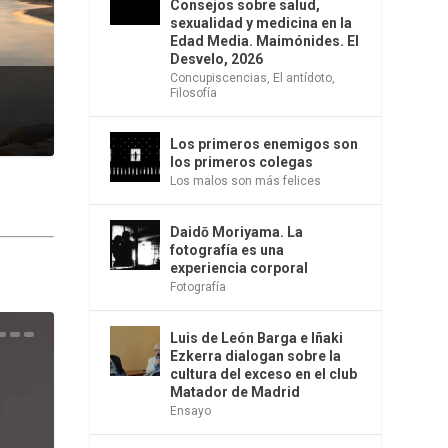
Consejos sobre salud,
sexualidad y medicina en la
Edad Media. Maimónides. El
Desvelo, 2026
Concupiscencias
,
El antídoto
,
Filosofía
Los primeros enemigos son
los primeros colegas
Los malos son más felices
Daidō Moriyama. La
fotografía es una
experiencia corporal
Fotografía
Luis de León Barga e Iñaki
una
e la
os
s en
 la
 Una
del
s de
o
bió
Ezkerra dialogan sobre la
cultura del exceso en el club
Matador de Madrid
Ensayo