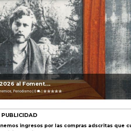
l 2026 ocurre ...
ansgresión. Revista Cultural Tu...
evosías
l 14, 2026
,
Ciencia ficción
|
Ensayo
|
0
|
|
0
|
PUBLICIDAD
enemos ingresos por las compras adscritas que 