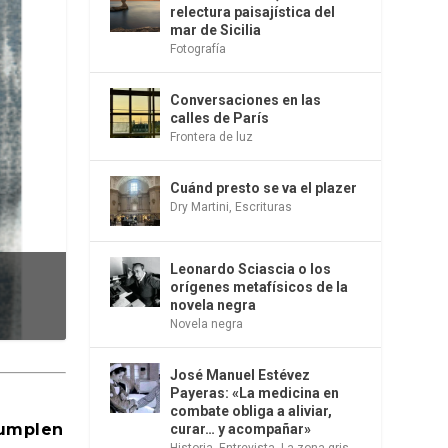
relectura paisajística del
mar de Sicilia
Fotografía
Conversaciones en las
calles de París
Frontera de luz
Cuánd presto se va el plazer
Dry Martini
,
Escrituras
Leonardo Sciascia o los
orígenes metafísicos de la
novela negra
Novela negra
José Manuel Estévez
Payeras: «La medicina en
combate obliga a aliviar,
cumplen
curar… y acompañar»
Historia
,
Entrevista
,
La zona gris