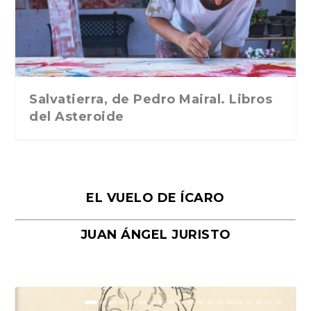
Traducción de Car...
Libros del Asteroid...
mi vida». Esthe...
Collin. Traducci...
Bocaccio
Salvatierra, de Pedro Mairal. Libros
del Asteroide
EL VUELO DE ÍCARO
JUAN ÁNGEL JURISTO