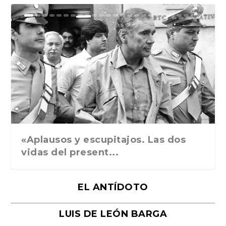
Ground Rules. Alejan...
«Rafael: Poesía subl...
Bienvenidos al circo...
Georges de La Tour. ...
Robert Capa: la hist...
«Aplausos y escupitajos. Las dos
vidas del present...
EL ANTÍDOTO
LUIS DE LEÓN BARGA