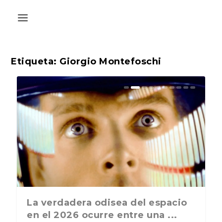
Etiqueta:
Giorgio Montefoschi
La última postal de la temporada
La verdadera odisea del espacio
nos recuerda que nos vamos ...
en el 2026 ocurre entre una ...