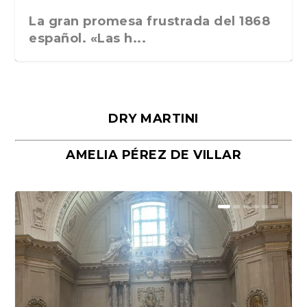
La gran promesa frustrada del 1868
español. «Las h...
DRY MARTINI
AMELIA PÉREZ DE VILLAR
Málaga, verso en azul, de Rafael
«La cocina hebrea. Alimentación
Porras y Salvador...
del pueblo judío e...