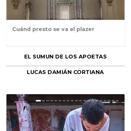
Cuánd presto se va el plazer
EL SUMUN DE LOS APOETAS
LUCAS DAMIÁN CORTIANA
Moral, de Lyra Ekström Lindbäck.
Revolución, de Hugo Gonçalves.
«La música ha sido el gran amor de
«El barman del Ritz», de Philippe
Mañanas de editorial, noches de