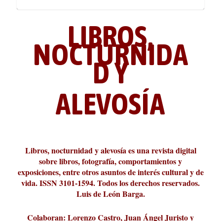
LIBROS,
NOCTURNIDA
D Y
ALEVOSÍA
ABC Cultural recibe el Premio
La cultura de la transgresión.
¿Es verdad que hay que caminar
Los descalabros
Carmelo Micieli, una relectura
Conversaciones en las calles de
Cuánd presto se va el plazer
Leonardo Sciascia o los orígenes
Liber 2026 al Fomento de la Le...
Revista Cultural Turia, númer...
10.000 pasos al día? Lo que d...
paisajística del mar de Sicil...
París
metafísicos de la novela ne...
Libros, nocturnidad y alevosía es una revista digital
sobre libros, fotografía, comportamientos y
exposiciones, entre otros asuntos de interés cultural y de
vida. ISSN 3101-1594. Todos los derechos reservados.
Luis de León Barga.
Colaboran: Lorenzo Castro, Juan Ángel Juristo y