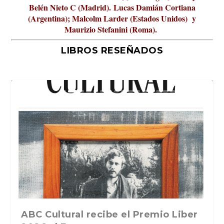
Belén Nieto C (Madrid).
Lucas Damián Cortiana
(Argentina); Malcolm Larder (Estados Unidos) y
Maurizio Stefanini (Roma).
LIBROS RESEÑADOS
La verdadera odisea del espacio en
ABC Cultural recibe el Premio Liber
La cultura de la transgresión.