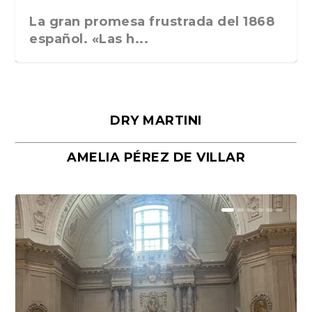
La gran promesa frustrada del 1868
español. «Las h...
DRY MARTINI
AMELIA PÉREZ DE VILLAR
Málaga, verso en azul, de Rafael
«La cocina hebrea. Alimentación
Porras y Salvador...
del pueblo judío e...