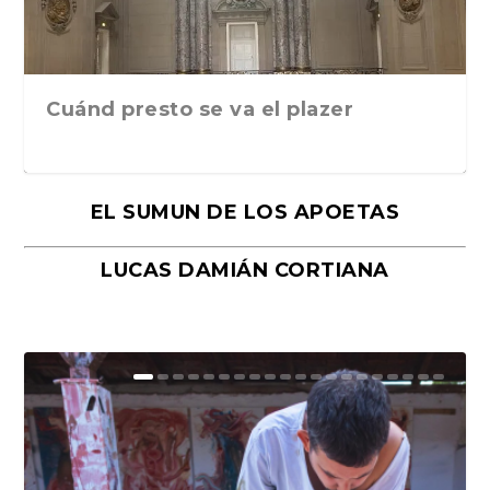
Cuánd presto se va el plazer
EL SUMUN DE LOS APOETAS
LUCAS DAMIÁN CORTIANA
Moral, de Lyra Ekström Lindbäck.
Revolución, de Hugo Gonçalves.
«La música ha sido el gran amor de
«El barman del Ritz», de Philippe
Mañanas de editorial, noches de