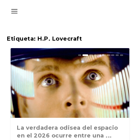
Etiqueta:
H.P. Lovecraft
La última postal de la temporada
La verdadera odisea del espacio
nos recuerda que nos vamos ...
en el 2026 ocurre entre una ...