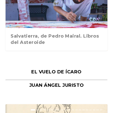
Traducción de Car...
Libros del Asteroid...
mi vida». Esthe...
Collin. Traducci...
Bocaccio
Salvatierra, de Pedro Mairal. Libros
del Asteroide
EL VUELO DE ÍCARO
JUAN ÁNGEL JURISTO