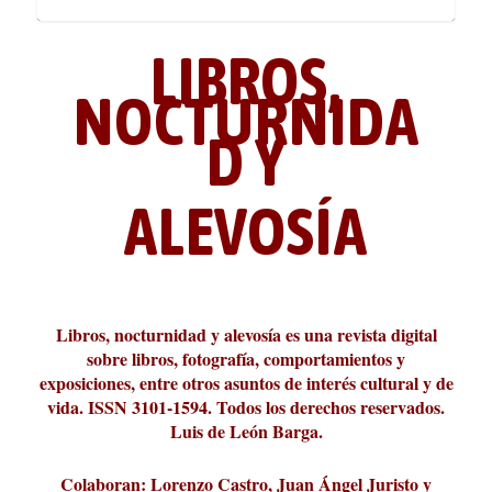
LIBROS,
NOCTURNIDA
D Y
ALEVOSÍA
ABC Cultural recibe el Premio
La cultura de la transgresión.
¿Es verdad que hay que caminar
Los descalabros
Carmelo Micieli, una relectura
Conversaciones en las calles de
Cuánd presto se va el plazer
Leonardo Sciascia o los orígenes
Liber 2026 al Fomento de la Le...
Revista Cultural Turia, númer...
10.000 pasos al día? Lo que d...
paisajística del mar de Sicil...
París
metafísicos de la novela ne...
Libros, nocturnidad y alevosía es una revista digital
sobre libros, fotografía, comportamientos y
exposiciones, entre otros asuntos de interés cultural y de
vida. ISSN 3101-1594. Todos los derechos reservados.
Luis de León Barga.
Colaboran: Lorenzo Castro, Juan Ángel Juristo y