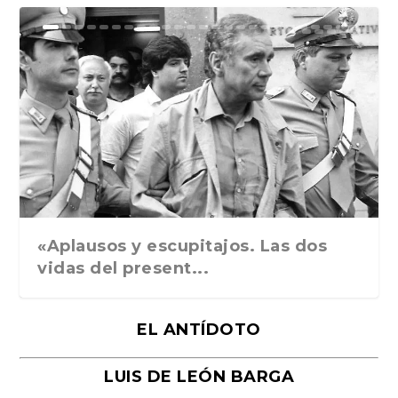
Ground Rules. Alejan...
«Rafael: Poesía subl...
Bienvenidos al circo...
Georges de La Tour. ...
Robert Capa: la hist...
«Aplausos y escupitajos. Las dos
vidas del present...
EL ANTÍDOTO
LUIS DE LEÓN BARGA