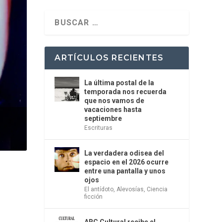
ARTÍCULOS RECIENTES
La última postal de la
temporada nos recuerda
que nos vamos de
vacaciones hasta
septiembre
Escrituras
La verdadera odisea del
espacio en el 2026 ocurre
entre una pantalla y unos
ojos
El antídoto
,
Alevosías
,
Ciencia
ficción
ABC Cultural recibe el