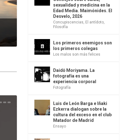
sexualidad y medicina en la
Edad Media. Maimónides. El
Desvelo, 2026
Concupiscencias
,
El antídoto
,
Filosofía
Los primeros enemigos son
los primeros colegas
Los malos son más felices
Daidō Moriyama. La
fotografía es una
experiencia corporal
Fotografía
Luis de León Barga e Iñaki
una
e la
os
s en
 la
 Una
del
s de
o
bió
Ezkerra dialogan sobre la
cultura del exceso en el club
Matador de Madrid
Ensayo