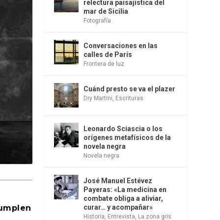
relectura paisajística del
mar de Sicilia
Fotografía
Conversaciones en las
calles de París
Frontera de luz
Cuánd presto se va el plazer
Dry Martini
,
Escrituras
Leonardo Sciascia o los
orígenes metafísicos de la
novela negra
Novela negra
José Manuel Estévez
Payeras: «La medicina en
combate obliga a aliviar,
cumplen
curar… y acompañar»
Historia
,
Entrevista
,
La zona gris