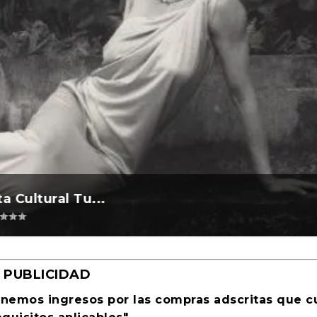
l 2026 ocurre ...
 2026 al Foment...
a Cultural Tu...
evosías
remios
,
,
Periodismo
Ciencia ficción
|
0
|
0
|
|
PUBLICIDAD
enemos ingresos por las compras adscritas que 