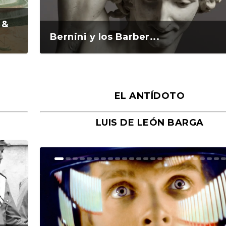
 &
Bernini y los Barber...
EL ANTÍDOTO
LUIS DE LEÓN BARGA
n y
o
o
Ground Rules. Alejan...
«Rafael: Poesía subl...
Bienvenidos al circo...
Georges de La Tour. ...
Robert Capa: la hist...