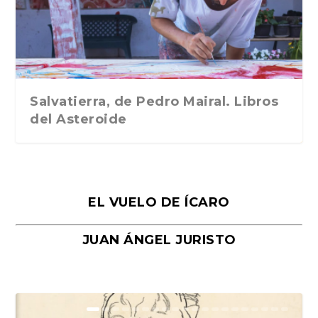
Traducción de Car...
Libros del Asteroid...
mi vida». Esthe...
Collin. Traducci...
Bocaccio
Salvatierra, de Pedro Mairal. Libros
del Asteroide
EL VUELO DE ÍCARO
JUAN ÁNGEL JURISTO