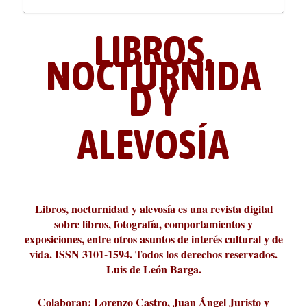
LIBROS,
NOCTURNIDA
D Y
ALEVOSÍA
La cultura de la transgresión.
¿Es verdad que hay que caminar
Los descalabros
Carmelo Micieli, una relectura
Conversaciones en las calles de
Cuánd presto se va el plazer
Leonardo Sciascia o los orígenes
Revista Cultural Turia, númer...
10.000 pasos al día? Lo que d...
paisajística del mar de Sicil...
París
metafísicos de la novela ne...
Libros, nocturnidad y alevosía es una revista digital
sobre libros, fotografía, comportamientos y
exposiciones, entre otros asuntos de interés cultural y de
vida. ISSN 3101-1594. Todos los derechos reservados.
Luis de León Barga.
Colaboran: Lorenzo Castro, Juan Ángel Juristo y