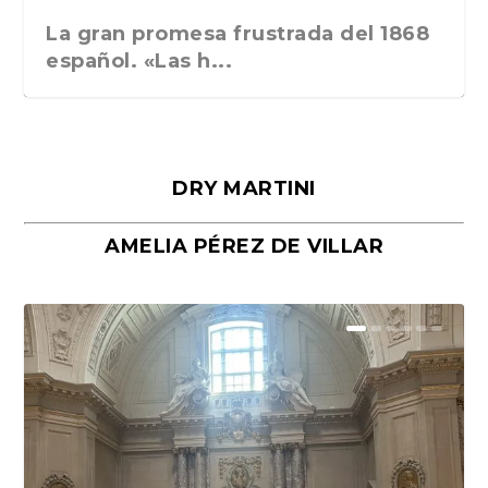
La gran promesa frustrada del 1868
español. «Las h...
DRY MARTINI
AMELIA PÉREZ DE VILLAR
Málaga, verso en azul, de Rafael
«La cocina hebrea. Alimentación
Porras y Salvador...
del pueblo judío e...