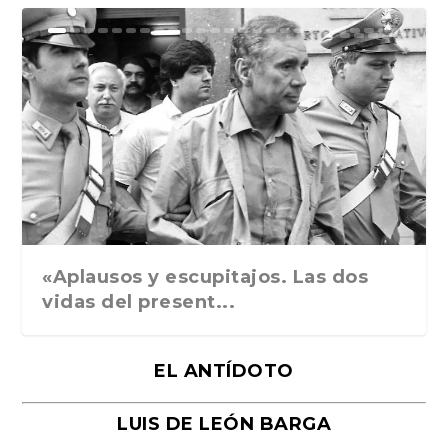
Ground Rules. Alejan...
«Rafael: Poesía subl...
Bienvenidos al circo...
Georges de La Tour. ...
Robert Capa: la hist...
«Aplausos y escupitajos. Las dos
vidas del present...
EL ANTÍDOTO
LUIS DE LEÓN BARGA