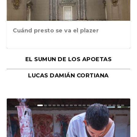
Cuánd presto se va el plazer
EL SUMUN DE LOS APOETAS
LUCAS DAMIÁN CORTIANA
Moral, de Lyra Ekström Lindbäck.
Revolución, de Hugo Gonçalves.
«La música ha sido el gran amor de
«El barman del Ritz», de Philippe
Mañanas de editorial, noches de