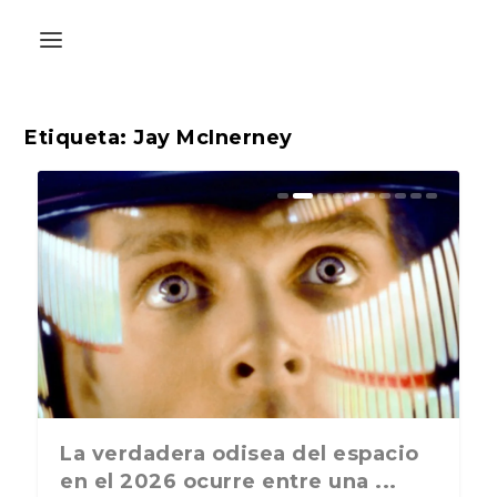
Etiqueta:
Jay McInerney
La última postal de la temporada
La verdadera odisea del espacio
A
nos recuerda que nos vamos ...
en el 2026 ocurre entre una ...
L