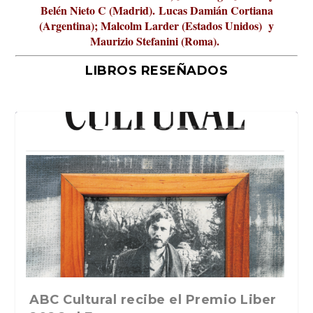
Belén Nieto C (Madrid).
Lucas Damián Cortiana
(Argentina); Malcolm Larder (Estados Unidos) y
Maurizio Stefanini (Roma).
LIBROS RESEÑADOS
La verdadera odisea del espacio en
ABC Cultural recibe el Premio Liber
La cultura de la transgresión.