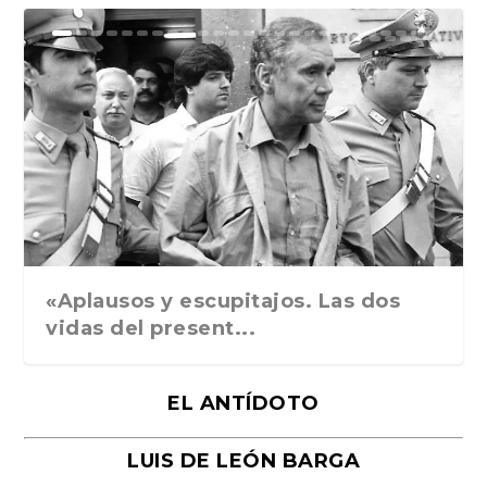
Ground Rules. Alejan...
«Rafael: Poesía subl...
Bienvenidos al circo...
Georges de La Tour. ...
Robert Capa: la hist...
«Aplausos y escupitajos. Las dos
vidas del present...
EL ANTÍDOTO
LUIS DE LEÓN BARGA