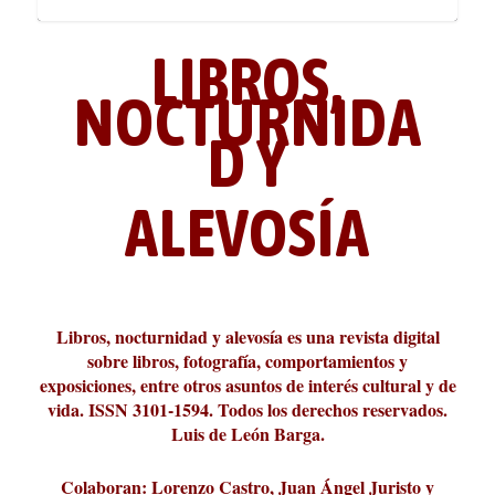
LIBROS,
NOCTURNIDA
D Y
ALEVOSÍA
ABC Cultural recibe el Premio
La cultura de la transgresión.
¿Es verdad que hay que caminar
Los descalabros
Carmelo Micieli, una relectura
Conversaciones en las calles de
Cuánd presto se va el plazer
Leonardo Sciascia o los orígenes
Liber 2026 al Fomento de la Le...
Revista Cultural Turia, númer...
10.000 pasos al día? Lo que d...
paisajística del mar de Sicil...
París
metafísicos de la novela ne...
Libros, nocturnidad y alevosía es una revista digital
sobre libros, fotografía, comportamientos y
exposiciones, entre otros asuntos de interés cultural y de
vida. ISSN 3101-1594. Todos los derechos reservados.
Luis de León Barga.
Colaboran: Lorenzo Castro, Juan Ángel Juristo y