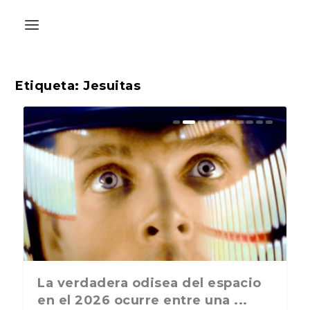
Etiqueta:
Jesuitas
La última postal de la temporada
La verdadera odisea del espacio
nos recuerda que nos vamos ...
en el 2026 ocurre entre una ...