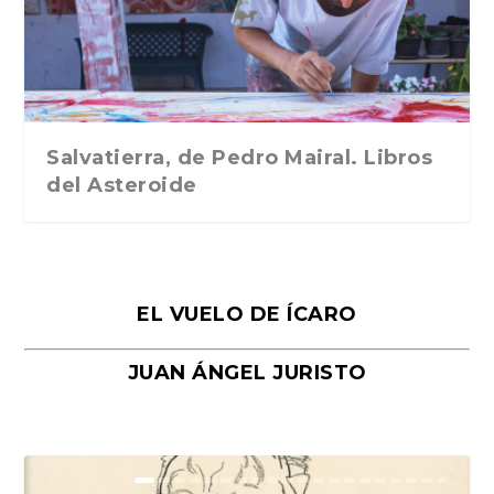
Traducción de Car...
Libros del Asteroid...
mi vida». Esthe...
Collin. Traducci...
Bocaccio
Salvatierra, de Pedro Mairal. Libros
del Asteroide
EL VUELO DE ÍCARO
JUAN ÁNGEL JURISTO