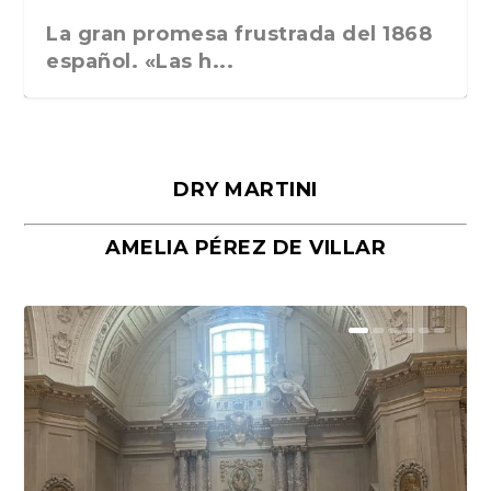
La gran promesa frustrada del 1868
español. «Las h...
DRY MARTINI
AMELIA PÉREZ DE VILLAR
Málaga, verso en azul, de Rafael
«La cocina hebrea. Alimentación
Porras y Salvador...
del pueblo judío e...