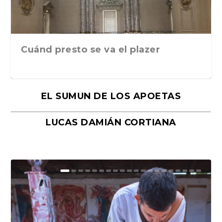
Cuánd presto se va el plazer
EL SUMUN DE LOS APOETAS
LUCAS DAMIÁN CORTIANA
Moral, de Lyra Ekström Lindbäck.
Revolución, de Hugo Gonçalves.
«La música ha sido el gran amor de
«El barman del Ritz», de Philippe
Mañanas de editorial, noches de