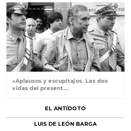
Ground Rules. Alejan...
«Rafael: Poesía subl...
Bienvenidos al circo...
Georges de La Tour. ...
Robert Capa: la hist...
«Aplausos y escupitajos. Las dos
vidas del present...
EL ANTÍDOTO
LUIS DE LEÓN BARGA