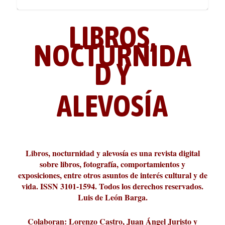
LIBROS,
NOCTURNIDA
D Y
ALEVOSÍA
ABC Cultural recibe el Premio
La cultura de la transgresión.
¿Es verdad que hay que caminar
Los descalabros
Carmelo Micieli, una relectura
Conversaciones en las calles de
Cuánd presto se va el plazer
Leonardo Sciascia o los orígenes
Liber 2026 al Fomento de la Le...
Revista Cultural Turia, númer...
10.000 pasos al día? Lo que d...
paisajística del mar de Sicil...
París
metafísicos de la novela ne...
Libros, nocturnidad y alevosía es una revista digital
sobre libros, fotografía, comportamientos y
exposiciones, entre otros asuntos de interés cultural y de
vida. ISSN 3101-1594. Todos los derechos reservados.
Luis de León Barga.
Colaboran: Lorenzo Castro, Juan Ángel Juristo y