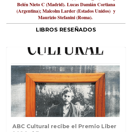
Belén Nieto C (Madrid).
Lucas Damián Cortiana
(Argentina); Malcolm Larder (Estados Unidos) y
Maurizio Stefanini (Roma).
LIBROS RESEÑADOS
La verdadera odisea del espacio en
ABC Cultural recibe el Premio Liber
La cultura de la transgresión.