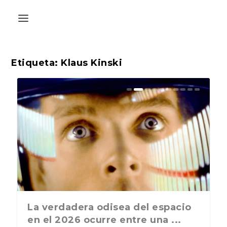
Etiqueta:
Klaus Kinski
La última postal de la temporada
La verdadera odisea del espacio
nos recuerda que nos vamos ...
en el 2026 ocurre entre una ...