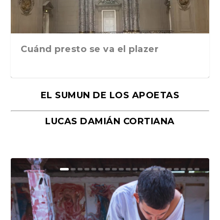
Cuánd presto se va el plazer
EL SUMUN DE LOS APOETAS
LUCAS DAMIÁN CORTIANA
Moral, de Lyra Ekström Lindbäck.
Revolución, de Hugo Gonçalves.
«La música ha sido el gran amor de
«El barman del Ritz», de Philippe
Mañanas de editorial, noches de