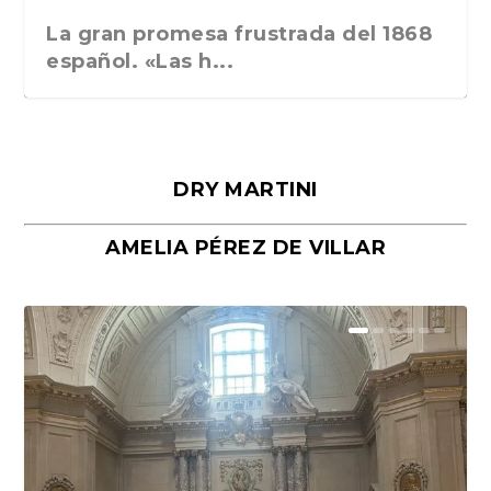
La gran promesa frustrada del 1868
español. «Las h...
DRY MARTINI
AMELIA PÉREZ DE VILLAR
Málaga, verso en azul, de Rafael
«La cocina hebrea. Alimentación
Porras y Salvador...
del pueblo judío e...