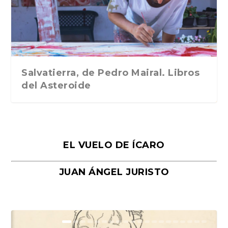
Traducción de Car...
Libros del Asteroid...
mi vida». Esthe...
Collin. Traducci...
Bocaccio
Salvatierra, de Pedro Mairal. Libros
del Asteroide
EL VUELO DE ÍCARO
JUAN ÁNGEL JURISTO