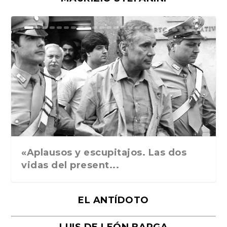
Ground Rules. Alejan...
«Rafael: Poesía subl...
Bienvenidos al circo...
Georges de La Tour. ...
Robert Capa: la hist...
«Aplausos y escupitajos. Las dos
vidas del present...
EL ANTÍDOTO
LUIS DE LEÓN BARGA