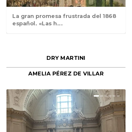
La gran promesa frustrada del 1868
español. «Las h...
DRY MARTINI
AMELIA PÉREZ DE VILLAR
Málaga, verso en azul, de Rafael
«La cocina hebrea. Alimentación
Porras y Salvador...
del pueblo judío e...