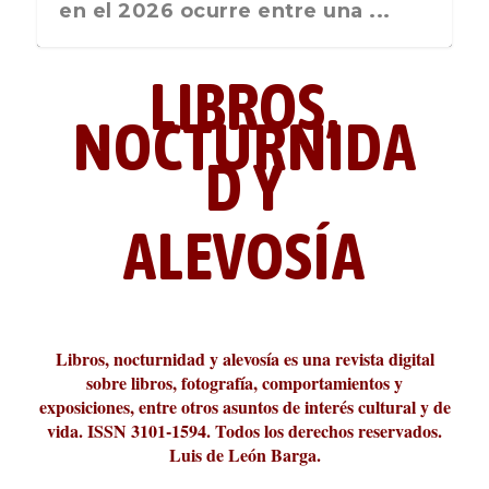
nos recuerda que nos vamos ...
en el 2026 ocurre entre una ...
LIBROS,
NOCTURNIDA
D Y
ALEVOSÍA
ABC Cultural recibe el Premio
La cultura de la transgresión.
¿Es verdad que hay que caminar
Los descalabros
Carmelo Micieli, una relectura
Conversaciones en las calles de
Cuánd presto se va el plazer
Leonardo Sciascia o los orígenes
Liber 2026 al Fomento de la Le...
Revista Cultural Turia, númer...
10.000 pasos al día? Lo que d...
paisajística del mar de Sicil...
París
metafísicos de la novela ne...
Libros, nocturnidad y alevosía es una revista digital
sobre libros, fotografía, comportamientos y
exposiciones, entre otros asuntos de interés cultural y de
vida. ISSN 3101-1594. Todos los derechos reservados.
Luis de León Barga.