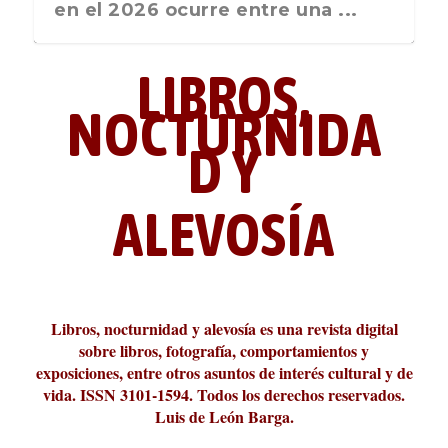
nos recuerda que nos vamos ...
en el 2026 ocurre entre una ...
LIBROS,
NOCTURNIDA
D Y
ALEVOSÍA
ABC Cultural recibe el Premio
La cultura de la transgresión.
¿Es verdad que hay que caminar
Los descalabros
Carmelo Micieli, una relectura
Conversaciones en las calles de
Cuánd presto se va el plazer
Leonardo Sciascia o los orígenes
Liber 2026 al Fomento de la Le...
Revista Cultural Turia, númer...
10.000 pasos al día? Lo que d...
paisajística del mar de Sicil...
París
metafísicos de la novela ne...
Libros, nocturnidad y alevosía es una revista digital
sobre libros, fotografía, comportamientos y
exposiciones, entre otros asuntos de interés cultural y de
vida. ISSN 3101-1594. Todos los derechos reservados.
Luis de León Barga.