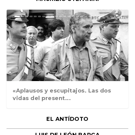
Ground Rules. Alejan...
«Rafael: Poesía subl...
Bienvenidos al circo...
Georges de La Tour. ...
Robert Capa: la hist...
«Aplausos y escupitajos. Las dos
vidas del present...
EL ANTÍDOTO
LUIS DE LEÓN BARGA