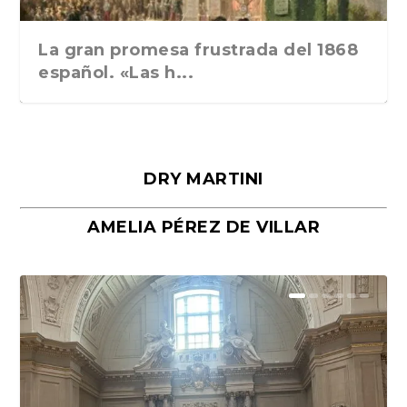
La gran promesa frustrada del 1868
español. «Las h...
DRY MARTINI
AMELIA PÉREZ DE VILLAR
Málaga, verso en azul, de Rafael
«La cocina hebrea. Alimentación
Porras y Salvador...
del pueblo judío e...