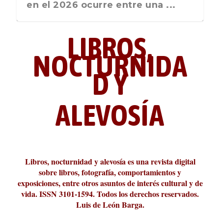
nos recuerda que nos vamos ...
en el 2026 ocurre entre una ...
LIBROS,
NOCTURNIDA
D Y
ALEVOSÍA
ABC Cultural recibe el Premio
La cultura de la transgresión.
¿Es verdad que hay que caminar
Los descalabros
Carmelo Micieli, una relectura
Conversaciones en las calles de
Cuánd presto se va el plazer
Leonardo Sciascia o los orígenes
Liber 2026 al Fomento de la Le...
Revista Cultural Turia, númer...
10.000 pasos al día? Lo que d...
paisajística del mar de Sicil...
París
metafísicos de la novela ne...
Libros, nocturnidad y alevosía es una revista digital
sobre libros, fotografía, comportamientos y
exposiciones, entre otros asuntos de interés cultural y de
vida. ISSN 3101-1594. Todos los derechos reservados.
Luis de León Barga.