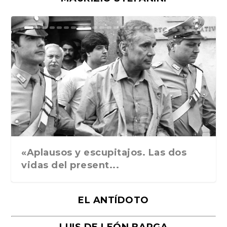
Ground Rules. Alejan...
«Rafael: Poesía subl...
Bienvenidos al circo...
Georges de La Tour. ...
Robert Capa: la hist...
«Aplausos y escupitajos. Las dos
vidas del present...
EL ANTÍDOTO
LUIS DE LEÓN BARGA