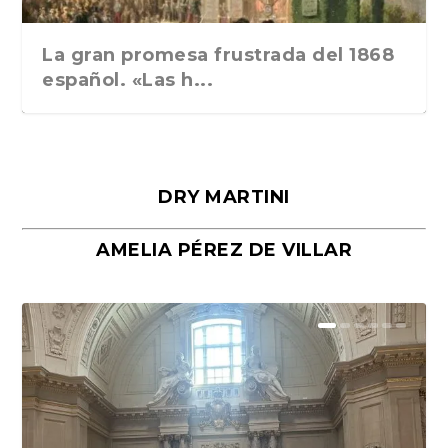
La gran promesa frustrada del 1868
español. «Las h...
DRY MARTINI
AMELIA PÉREZ DE VILLAR
Málaga, verso en azul, de Rafael
«La cocina hebrea. Alimentación
Porras y Salvador...
del pueblo judío e...