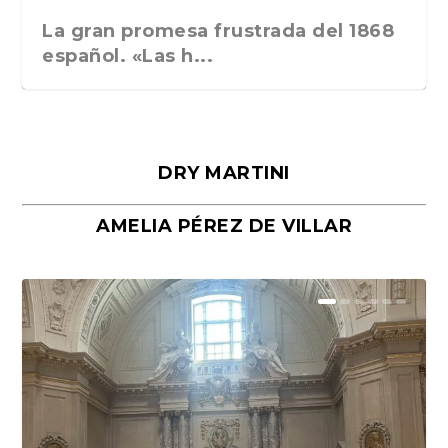
La gran promesa frustrada del 1868
español. «Las h...
DRY MARTINI
AMELIA PÉREZ DE VILLAR
Málaga, verso en azul, de Rafael
«La cocina hebrea. Alimentación
Porras y Salvador...
del pueblo judío e...