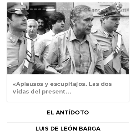
Ground Rules. Alejan...
«Rafael: Poesía subl...
Bienvenidos al circo...
Georges de La Tour. ...
Robert Capa: la hist...
«Aplausos y escupitajos. Las dos
vidas del present...
EL ANTÍDOTO
LUIS DE LEÓN BARGA