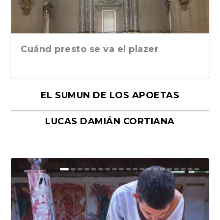
Cuánd presto se va el plazer
EL SUMUN DE LOS APOETAS
LUCAS DAMIÁN CORTIANA
Moral, de Lyra Ekström Lindbäck.
Revolución, de Hugo Gonçalves.
«La música ha sido el gran amor de
«El barman del Ritz», de Philippe
Mañanas de editorial, noches de