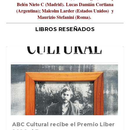
Belén Nieto C (Madrid).
Lucas Damián Cortiana
(Argentina); Malcolm Larder (Estados Unidos) y
Maurizio Stefanini (Roma).
LIBROS RESEÑADOS
La verdadera odisea del espacio en
ABC Cultural recibe el Premio Liber
La cultura de la transgresión.