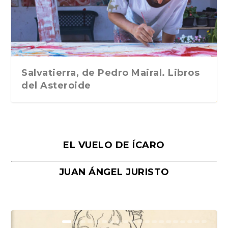
Traducción de Car...
Libros del Asteroid...
mi vida». Esthe...
Collin. Traducci...
Bocaccio
Salvatierra, de Pedro Mairal. Libros
del Asteroide
EL VUELO DE ÍCARO
JUAN ÁNGEL JURISTO