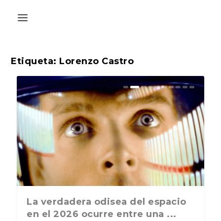
Etiqueta:
Lorenzo Castro
La última postal de la temporada
La verdadera odisea del espacio
nos recuerda que nos vamos ...
en el 2026 ocurre entre una ...