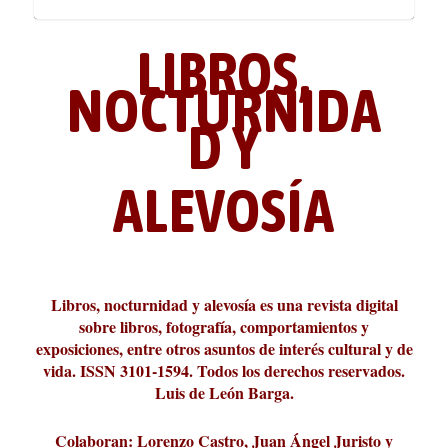
LIBROS,
NOCTURNIDA
D Y
ALEVOSÍA
ABC Cultural recibe el Premio
La cultura de la transgresión.
¿Es verdad que hay que caminar
Los descalabros
Carmelo Micieli, una relectura
Conversaciones en las calles de
Cuánd presto se va el plazer
Leonardo Sciascia o los orígenes
Liber 2026 al Fomento de la Le...
Revista Cultural Turia, númer...
10.000 pasos al día? Lo que d...
paisajística del mar de Sicil...
París
metafísicos de la novela ne...
Libros, nocturnidad y alevosía es una revista digital
sobre libros, fotografía, comportamientos y
exposiciones, entre otros asuntos de interés cultural y de
vida. ISSN 3101-1594. Todos los derechos reservados.
Luis de León Barga.
Colaboran: Lorenzo Castro, Juan Ángel Juristo y