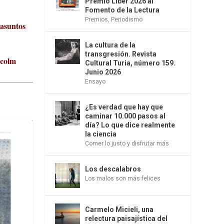
Premio Liber 2026 al
Fomento de la Lectura
Premios
,
Periodismo
 asuntos
La cultura de la
transgresión. Revista
lcolm
Cultural Turia, número 159.
Junio 2026
Ensayo
¿Es verdad que hay que
caminar 10.000 pasos al
día? Lo que dice realmente
la ciencia
Comer lo justo y disfrutar más
Los descalabros
Los malos son más felices
Carmelo Micieli, una
relectura paisajística del