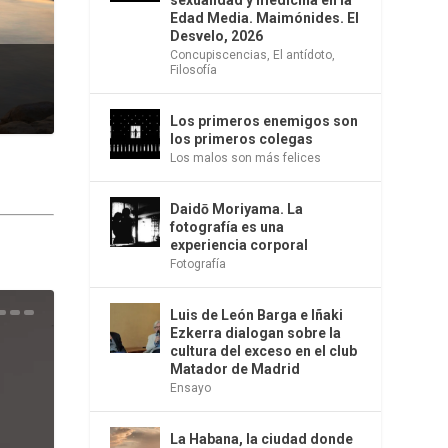
sexualidad y medicina en la
Edad Media. Maimónides. El
Desvelo, 2026
Concupiscencias
,
El antídoto
,
Filosofía
Los primeros enemigos son
los primeros colegas
Los malos son más felices
Daidō Moriyama. La
fotografía es una
experiencia corporal
Fotografía
Luis de León Barga e Iñaki
una
e la
os
s en
 la
 Una
del
s de
o
bió
Ezkerra dialogan sobre la
cultura del exceso en el club
Matador de Madrid
Ensayo
La Habana, la ciudad donde