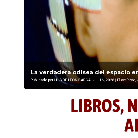
La última postal de la temporada 
La verdadera odisea del espacio en
Publicado por
Publicado por
LIBROS, NOCTUNIDAD Y ALEVOSÍA
LUIS DE LEÓN BARGA
|
Jul 16, 2026
|
|
Jul 16, 2026
El antídoto
,
LIBROS,
N
A