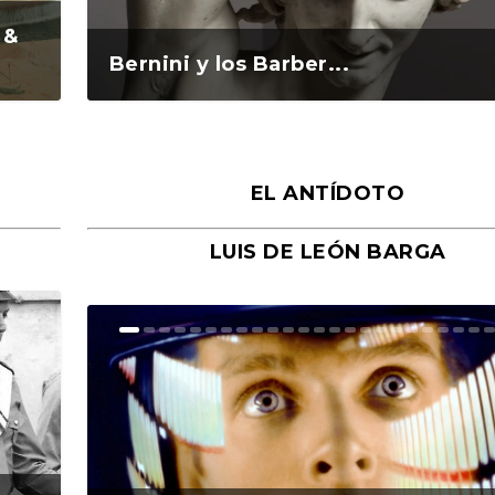
 &
Bernini y los Barber...
EL ANTÍDOTO
LUIS DE LEÓN BARGA
n y
o
o
Ground Rules. Alejan...
«Rafael: Poesía subl...
Bienvenidos al circo...
Georges de La Tour. ...
Robert Capa: la hist...