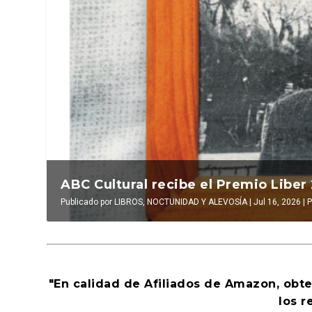
La verdadera odisea del espacio en e
La cultura de la transgresión. Revis
Publicado por
Publicado por
LUIS DE LEÓN BARGA
INAKI EZKERRA
|
Jul 14, 2026
|
Jul 16, 2026
|
Ensayo
|
El antídoto
|
0
|
,
Al
"En calidad de Afiliados de Amazon, obt
los r