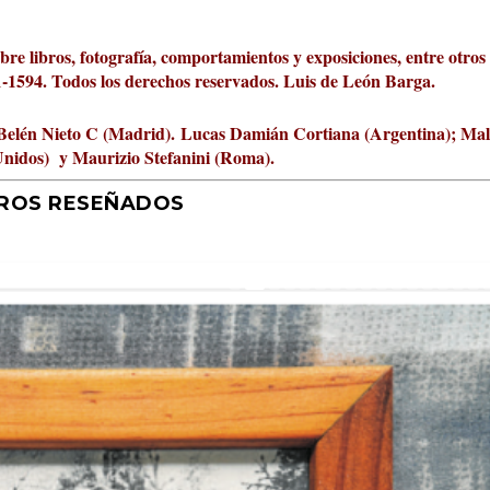
obre libros, fotografía, comportamientos y exposiciones, entre otros
01-1594. Todos los derechos reservados. Luis de León Barga.
Belén Nieto C (Madrid).
Lucas Damián Cortiana (Argentina); Ma
Unidos) y Maurizio Stefanini (Roma).
BROS RESEÑADOS
r 2026 al Fomento de la Le...
ta Cultural Turia, númer...
000 pasos al día? Lo que d...
jística del mar de Sicil...
rís
tafísicos de la novela ne...
 felices
 y disfrutar más
uz
ni
|
2
Premios
|
|
,
Escrituras
0
|
|
|
,
0
Periodismo
|
|
0
|
0
|
|
|
0
|