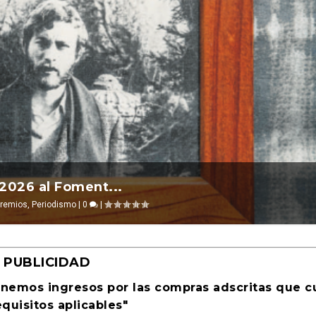
l 2026 ocurre ...
ta Cultural Tu...
evosías
,
Ciencia ficción
|
0
|
PUBLICIDAD
enemos ingresos por las compras adscritas que 
equisitos aplicables"