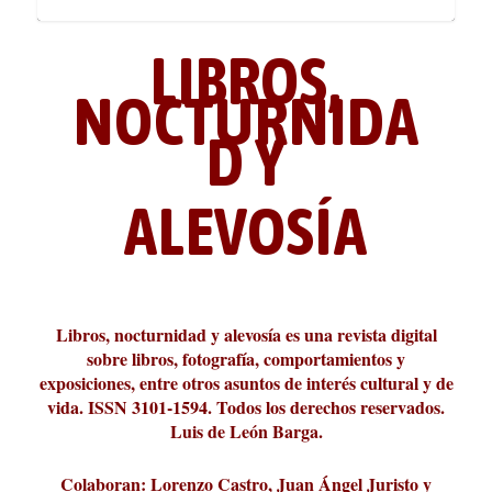
LIBROS,
NOCTURNIDA
D Y
ALEVOSÍA
ABC Cultural recibe el Premio
La cultura de la transgresión.
¿Es verdad que hay que caminar
Los descalabros
Carmelo Micieli, una relectura
Conversaciones en las calles de
Cuánd presto se va el plazer
Leonardo Sciascia o los orígenes
Liber 2026 al Fomento de la Le...
Revista Cultural Turia, númer...
10.000 pasos al día? Lo que d...
paisajística del mar de Sicil...
París
metafísicos de la novela ne...
Libros, nocturnidad y alevosía es una revista digital
sobre libros, fotografía, comportamientos y
exposiciones, entre otros asuntos de interés cultural y de
vida. ISSN 3101-1594. Todos los derechos reservados.
Luis de León Barga.
Colaboran: Lorenzo Castro, Juan Ángel Juristo y