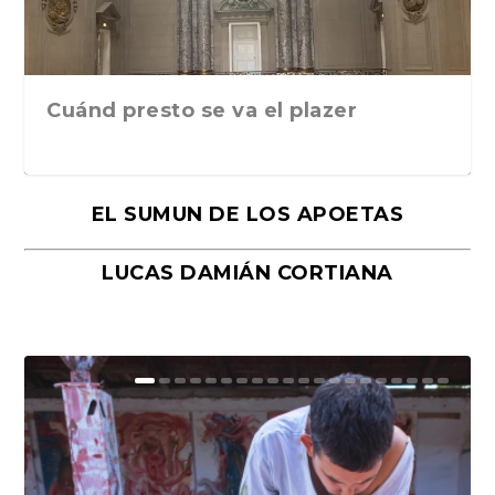
Cuánd presto se va el plazer
EL SUMUN DE LOS APOETAS
LUCAS DAMIÁN CORTIANA
Moral, de Lyra Ekström Lindbäck.
Revolución, de Hugo Gonçalves.
«La música ha sido el gran amor de
«El barman del Ritz», de Philippe
Mañanas de editorial, noches de