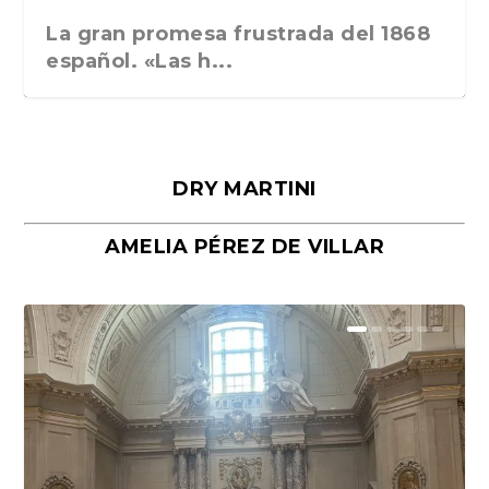
La gran promesa frustrada del 1868
español. «Las h...
DRY MARTINI
AMELIA PÉREZ DE VILLAR
Málaga, verso en azul, de Rafael
«La cocina hebrea. Alimentación
Porras y Salvador...
del pueblo judío e...