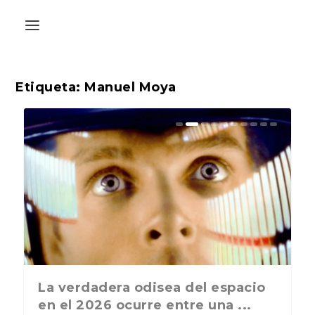
Etiqueta:
Manuel Moya
La última postal de la temporada
La verdadera odisea del espacio
nos recuerda que nos vamos ...
en el 2026 ocurre entre una ...