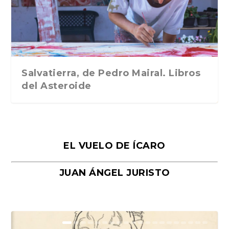
Traducción de Car...
Libros del Asteroid...
mi vida». Esthe...
Collin. Traducci...
Bocaccio
Salvatierra, de Pedro Mairal. Libros
del Asteroide
EL VUELO DE ÍCARO
JUAN ÁNGEL JURISTO