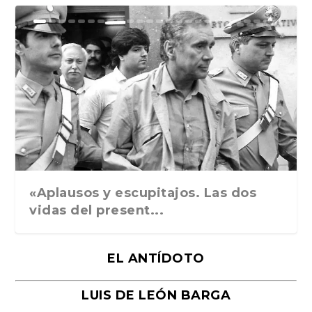
Ground Rules. Alejan...
«Rafael: Poesía subl...
Bienvenidos al circo...
Georges de La Tour. ...
Robert Capa: la hist...
«Aplausos y escupitajos. Las dos
vidas del present...
EL ANTÍDOTO
LUIS DE LEÓN BARGA