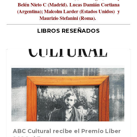
Belén Nieto C (Madrid).
Lucas Damián Cortiana
(Argentina); Malcolm Larder (Estados Unidos) y
Maurizio Stefanini (Roma).
LIBROS RESEÑADOS
La verdadera odisea del espacio en
La cultura de la transgresión.