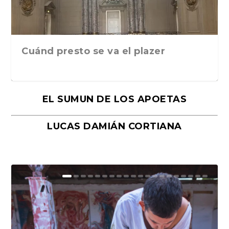
Cuánd presto se va el plazer
EL SUMUN DE LOS APOETAS
LUCAS DAMIÁN CORTIANA
Moral, de Lyra Ekström Lindbäck.
Revolución, de Hugo Gonçalves.
«La música ha sido el gran amor de
«El barman del Ritz», de Philippe
Mañanas de editorial, noches de