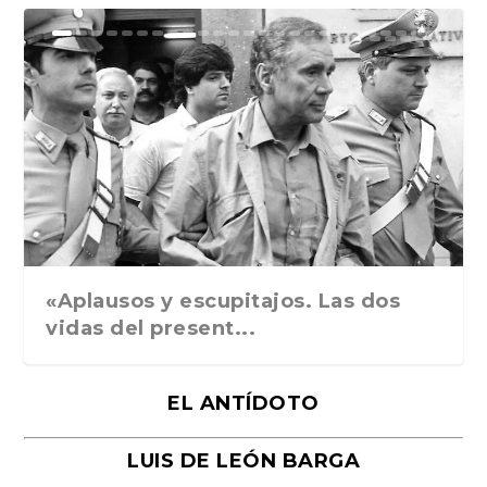
Ground Rules. Alejan...
«Rafael: Poesía subl...
Bienvenidos al circo...
Georges de La Tour. ...
Robert Capa: la hist...
«Aplausos y escupitajos. Las dos
vidas del present...
EL ANTÍDOTO
LUIS DE LEÓN BARGA