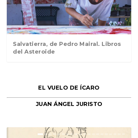
Traducción de Car...
Libros del Asteroid...
mi vida». Esthe...
Collin. Traducci...
Bocaccio
Salvatierra, de Pedro Mairal. Libros
del Asteroide
EL VUELO DE ÍCARO
JUAN ÁNGEL JURISTO