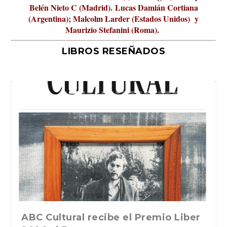
Belén Nieto C (Madrid).
Lucas Damián Cortiana
(Argentina); Malcolm Larder (Estados Unidos) y
Maurizio Stefanini (Roma).
LIBROS RESEÑADOS
La verdadera odisea del espacio en
ABC Cultural recibe el Premio Liber
La cultura de la transgresión.