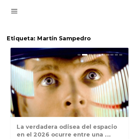
Etiqueta:
Martín Sampedro
La última postal de la temporada
La verdadera odisea del espacio
nos recuerda que nos vamos ...
en el 2026 ocurre entre una ...