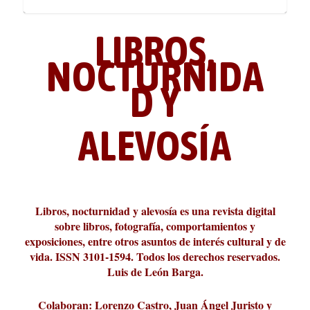
LIBROS,
NOCTURNIDA
D Y
ALEVOSÍA
ABC Cultural recibe el Premio
La cultura de la transgresión.
¿Es verdad que hay que caminar
Los descalabros
Carmelo Micieli, una relectura
Conversaciones en las calles de
Cuánd presto se va el plazer
Leonardo Sciascia o los orígenes
Liber 2026 al Fomento de la Le...
Revista Cultural Turia, númer...
10.000 pasos al día? Lo que d...
paisajística del mar de Sicil...
París
metafísicos de la novela ne...
Libros, nocturnidad y alevosía es una revista digital
sobre libros, fotografía, comportamientos y
exposiciones, entre otros asuntos de interés cultural y de
vida. ISSN 3101-1594. Todos los derechos reservados.
Luis de León Barga.
Colaboran: Lorenzo Castro, Juan Ángel Juristo y