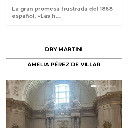
La gran promesa frustrada del 1868
español. «Las h...
DRY MARTINI
AMELIA PÉREZ DE VILLAR
Málaga, verso en azul, de Rafael
«La cocina hebrea. Alimentación
Porras y Salvador...
del pueblo judío e...