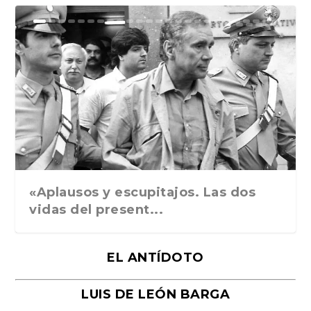
Ground Rules. Alejan...
«Rafael: Poesía subl...
Bienvenidos al circo...
Georges de La Tour. ...
Robert Capa: la hist...
«Aplausos y escupitajos. Las dos
vidas del present...
EL ANTÍDOTO
LUIS DE LEÓN BARGA