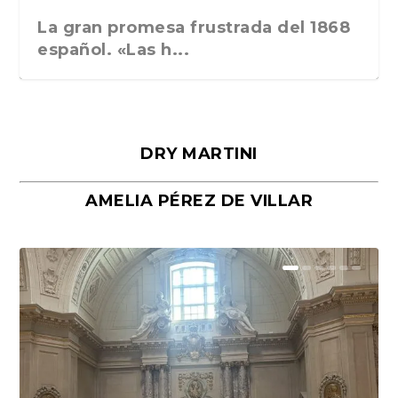
La gran promesa frustrada del 1868
español. «Las h...
DRY MARTINI
AMELIA PÉREZ DE VILLAR
Málaga, verso en azul, de Rafael
«La cocina hebrea. Alimentación
Porras y Salvador...
del pueblo judío e...