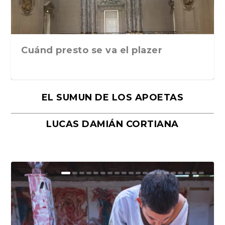
Cuánd presto se va el plazer
EL SUMUN DE LOS APOETAS
LUCAS DAMIÁN CORTIANA
Moral, de Lyra Ekström Lindbäck.
Revolución, de Hugo Gonçalves.
«La música ha sido el gran amor de
«El barman del Ritz», de Philippe
Mañanas de editorial, noches de