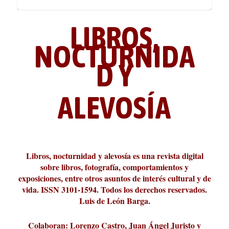
LIBROS,
NOCTURNIDA
D Y
ALEVOSÍA
ABC Cultural recibe el Premio
La cultura de la transgresión.
¿Es verdad que hay que caminar
Los descalabros
Carmelo Micieli, una relectura
Conversaciones en las calles de
Cuánd presto se va el plazer
Leonardo Sciascia o los orígenes
Liber 2026 al Fomento de la Le...
Revista Cultural Turia, númer...
10.000 pasos al día? Lo que d...
paisajística del mar de Sicil...
París
metafísicos de la novela ne...
Libros, nocturnidad y alevosía es una revista digital
sobre libros, fotografía, comportamientos y
exposiciones, entre otros asuntos de interés cultural y de
vida. ISSN 3101-1594. Todos los derechos reservados.
Luis de León Barga.
Colaboran: Lorenzo Castro, Juan Ángel Juristo y