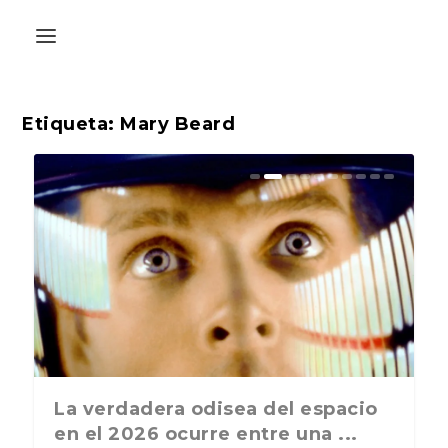
Etiqueta:
Mary Beard
La última postal de la temporada
La verdadera odisea del espacio
nos recuerda que nos vamos ...
en el 2026 ocurre entre una ...