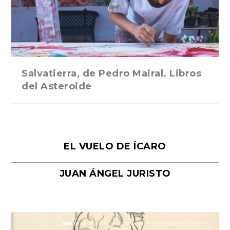
Traducción de Car...
Libros del Asteroid...
mi vida». Esthe...
Collin. Traducci...
Bocaccio
Salvatierra, de Pedro Mairal. Libros
del Asteroide
EL VUELO DE ÍCARO
JUAN ÁNGEL JURISTO