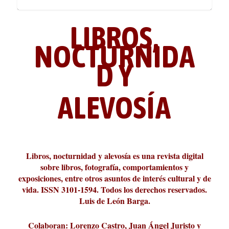
LIBROS,
NOCTURNIDA
D Y
ALEVOSÍA
ABC Cultural recibe el Premio
La cultura de la transgresión.
¿Es verdad que hay que caminar
Los descalabros
Carmelo Micieli, una relectura
Conversaciones en las calles de
Cuánd presto se va el plazer
Leonardo Sciascia o los orígenes
Liber 2026 al Fomento de la Le...
Revista Cultural Turia, númer...
10.000 pasos al día? Lo que d...
paisajística del mar de Sicil...
París
metafísicos de la novela ne...
Libros, nocturnidad y alevosía es una revista digital
sobre libros, fotografía, comportamientos y
exposiciones, entre otros asuntos de interés cultural y de
vida. ISSN 3101-1594. Todos los derechos reservados.
Luis de León Barga.
Colaboran: Lorenzo Castro, Juan Ángel Juristo y