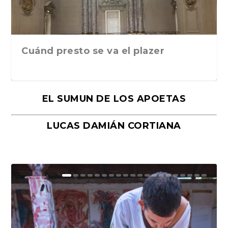
Cuánd presto se va el plazer
EL SUMUN DE LOS APOETAS
LUCAS DAMIÁN CORTIANA
Moral, de Lyra Ekström Lindbäck.
Revolución, de Hugo Gonçalves.
«La música ha sido el gran amor de
«El barman del Ritz», de Philippe
Mañanas de editorial, noches de