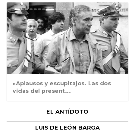
Ground Rules. Alejan...
«Rafael: Poesía subl...
Bienvenidos al circo...
Georges de La Tour. ...
Robert Capa: la hist...
«Aplausos y escupitajos. Las dos
vidas del present...
EL ANTÍDOTO
LUIS DE LEÓN BARGA