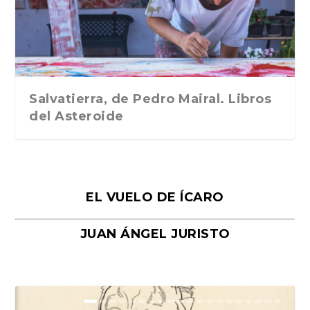
Traducción de Car...
Libros del Asteroid...
mi vida». Esthe...
Collin. Traducci...
Bocaccio
Salvatierra, de Pedro Mairal. Libros
del Asteroide
EL VUELO DE ÍCARO
JUAN ÁNGEL JURISTO