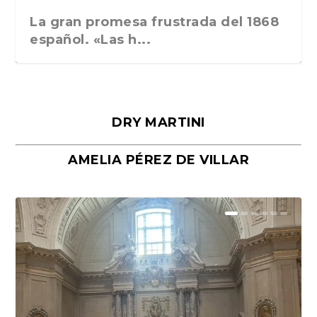
La gran promesa frustrada del 1868
español. «Las h...
DRY MARTINI
AMELIA PÉREZ DE VILLAR
Málaga, verso en azul, de Rafael
«La cocina hebrea. Alimentación
Porras y Salvador...
del pueblo judío e...