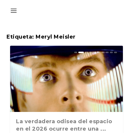
Etiqueta:
Meryl Meisler
La última postal de la temporada
La verdadera odisea del espacio
nos recuerda que nos vamos ...
en el 2026 ocurre entre una ...