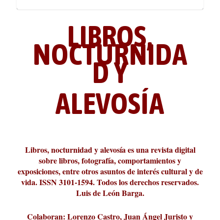
LIBROS,
NOCTURNIDA
D Y
ALEVOSÍA
ABC Cultural recibe el Premio
La cultura de la transgresión.
¿Es verdad que hay que caminar
Los descalabros
Carmelo Micieli, una relectura
Conversaciones en las calles de
Cuánd presto se va el plazer
Leonardo Sciascia o los orígenes
Liber 2026 al Fomento de la Le...
Revista Cultural Turia, númer...
10.000 pasos al día? Lo que d...
paisajística del mar de Sicil...
París
metafísicos de la novela ne...
Libros, nocturnidad y alevosía es una revista digital
sobre libros, fotografía, comportamientos y
exposiciones, entre otros asuntos de interés cultural y de
vida. ISSN 3101-1594. Todos los derechos reservados.
Luis de León Barga.
Colaboran: Lorenzo Castro, Juan Ángel Juristo y