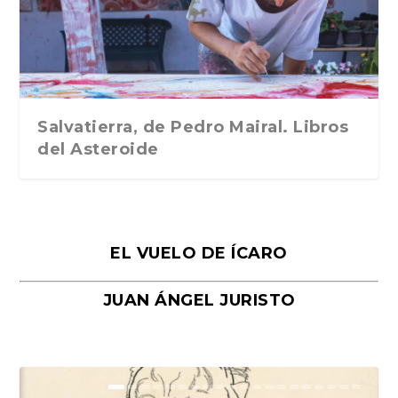
Traducción de Car...
Libros del Asteroid...
mi vida». Esthe...
Collin. Traducci...
Bocaccio
Salvatierra, de Pedro Mairal. Libros
del Asteroide
EL VUELO DE ÍCARO
JUAN ÁNGEL JURISTO