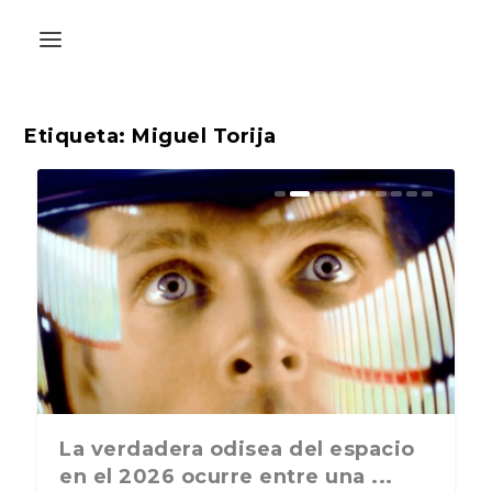
Etiqueta:
Miguel Torija
La última postal de la temporada
La verdadera odisea del espacio
nos recuerda que nos vamos ...
en el 2026 ocurre entre una ...