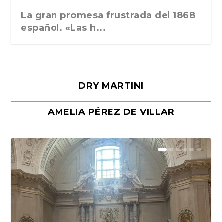
La gran promesa frustrada del 1868
español. «Las h...
DRY MARTINI
AMELIA PÉREZ DE VILLAR
Málaga, verso en azul, de Rafael
«La cocina hebrea. Alimentación
Porras y Salvador...
del pueblo judío e...