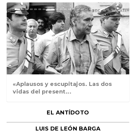
Ground Rules. Alejan...
«Rafael: Poesía subl...
Bienvenidos al circo...
Georges de La Tour. ...
Robert Capa: la hist...
«Aplausos y escupitajos. Las dos
vidas del present...
EL ANTÍDOTO
LUIS DE LEÓN BARGA