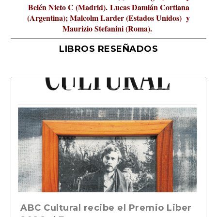
Belén Nieto C (Madrid).
Lucas Damián Cortiana
(Argentina); Malcolm Larder (Estados Unidos) y
Maurizio Stefanini (Roma).
LIBROS RESEÑADOS
La verdadera odisea del espacio en
ABC Cultural recibe el Premio Liber