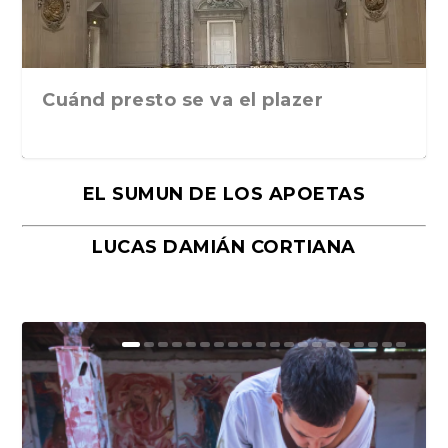
Cuánd presto se va el plazer
EL SUMUN DE LOS APOETAS
LUCAS DAMIÁN CORTIANA
Moral, de Lyra Ekström Lindbäck.
Revolución, de Hugo Gonçalves.
«La música ha sido el gran amor de
«El barman del Ritz», de Philippe
Mañanas de editorial, noches de