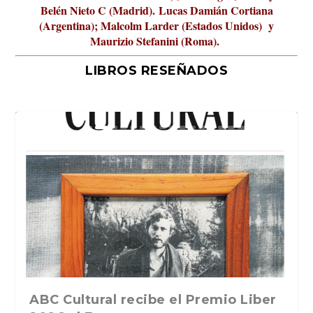
Belén Nieto C (Madrid).
Lucas Damián Cortiana
(Argentina); Malcolm Larder (Estados Unidos) y
Maurizio Stefanini (Roma).
LIBROS RESEÑADOS
La verdadera odisea del espacio en
ABC Cultural recibe el Premio Liber
La cultura de la transgresión.