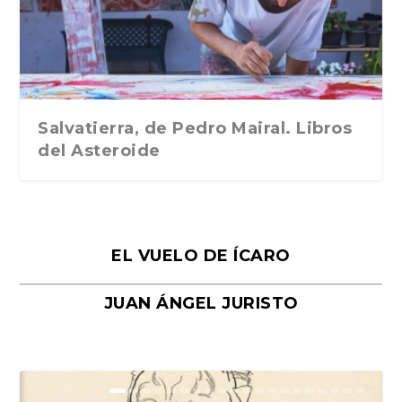
Traducción de Car...
Libros del Asteroid...
mi vida». Esthe...
Collin. Traducci...
Bocaccio
Salvatierra, de Pedro Mairal. Libros
del Asteroide
EL VUELO DE ÍCARO
JUAN ÁNGEL JURISTO