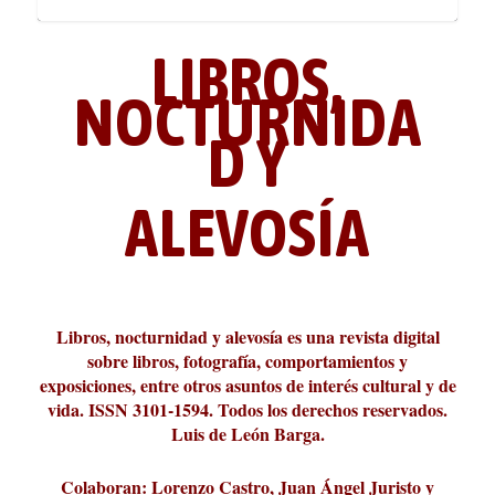
LIBROS,
NOCTURNIDA
D Y
ALEVOSÍA
ABC Cultural recibe el Premio
La cultura de la transgresión.
¿Es verdad que hay que caminar
Los descalabros
Carmelo Micieli, una relectura
Conversaciones en las calles de
Cuánd presto se va el plazer
Leonardo Sciascia o los orígenes
Liber 2026 al Fomento de la Le...
Revista Cultural Turia, númer...
10.000 pasos al día? Lo que d...
paisajística del mar de Sicil...
París
metafísicos de la novela ne...
Libros, nocturnidad y alevosía es una revista digital
sobre libros, fotografía, comportamientos y
exposiciones, entre otros asuntos de interés cultural y de
vida. ISSN 3101-1594. Todos los derechos reservados.
Luis de León Barga.
Colaboran: Lorenzo Castro, Juan Ángel Juristo y