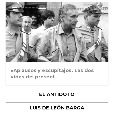
Ground Rules. Alejan...
«Rafael: Poesía subl...
Bienvenidos al circo...
Georges de La Tour. ...
Robert Capa: la hist...
«Aplausos y escupitajos. Las dos
vidas del present...
EL ANTÍDOTO
LUIS DE LEÓN BARGA