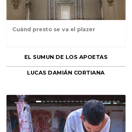
Cuánd presto se va el plazer
EL SUMUN DE LOS APOETAS
LUCAS DAMIÁN CORTIANA
Moral, de Lyra Ekström Lindbäck.
Revolución, de Hugo Gonçalves.
«La música ha sido el gran amor de
«El barman del Ritz», de Philippe
Mañanas de editorial, noches de