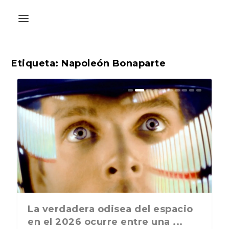
Etiqueta:
Napoleón Bonaparte
La última postal de la temporada
La verdadera odisea del espacio
nos recuerda que nos vamos ...
en el 2026 ocurre entre una ...