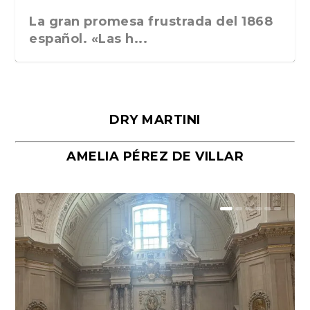
La gran promesa frustrada del 1868
español. «Las h...
DRY MARTINI
AMELIA PÉREZ DE VILLAR
Málaga, verso en azul, de Rafael
«La cocina hebrea. Alimentación
Porras y Salvador...
del pueblo judío e...