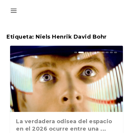
Etiqueta:
Niels Henrik David Bohr
La última postal de la temporada
La verdadera odisea del espacio
nos recuerda que nos vamos ...
en el 2026 ocurre entre una ...