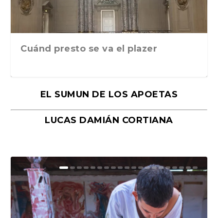
Cuánd presto se va el plazer
EL SUMUN DE LOS APOETAS
LUCAS DAMIÁN CORTIANA
Moral, de Lyra Ekström Lindbäck.
Revolución, de Hugo Gonçalves.
«La música ha sido el gran amor de
«El barman del Ritz», de Philippe
Mañanas de editorial, noches de