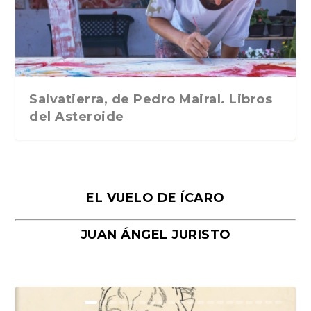
Traducción de Car...
Libros del Asteroid...
mi vida». Esthe...
Collin. Traducci...
Bocaccio
Salvatierra, de Pedro Mairal. Libros
del Asteroide
EL VUELO DE ÍCARO
JUAN ÁNGEL JURISTO