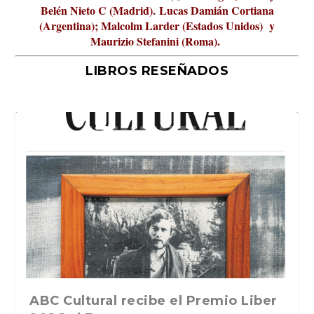
Belén Nieto C (Madrid).
Lucas Damián Cortiana
(Argentina); Malcolm Larder (Estados Unidos) y
Maurizio Stefanini (Roma).
LIBROS RESEÑADOS
La verdadera odisea del espacio en
ABC Cultural recibe el Premio Liber
La cultura de la transgresión.