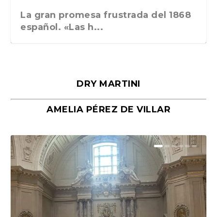
La gran promesa frustrada del 1868
español. «Las h...
DRY MARTINI
AMELIA PÉREZ DE VILLAR
Málaga, verso en azul, de Rafael
«La cocina hebrea. Alimentación
Porras y Salvador...
del pueblo judío e...