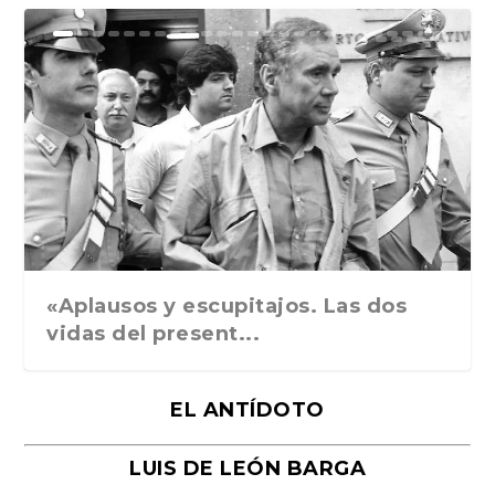
Ground Rules. Alejan...
«Rafael: Poesía subl...
Bienvenidos al circo...
Georges de La Tour. ...
Robert Capa: la hist...
«Aplausos y escupitajos. Las dos
vidas del present...
EL ANTÍDOTO
LUIS DE LEÓN BARGA