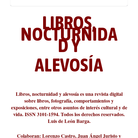
LIBROS,
NOCTURNIDA
D Y
ALEVOSÍA
ABC Cultural recibe el Premio
La cultura de la transgresión.
¿Es verdad que hay que caminar
Los descalabros
Carmelo Micieli, una relectura
Conversaciones en las calles de
Cuánd presto se va el plazer
Leonardo Sciascia o los orígenes
Liber 2026 al Fomento de la Le...
Revista Cultural Turia, númer...
10.000 pasos al día? Lo que d...
paisajística del mar de Sicil...
París
metafísicos de la novela ne...
Libros, nocturnidad y alevosía es una revista digital
sobre libros, fotografía, comportamientos y
exposiciones, entre otros asuntos de interés cultural y de
vida. ISSN 3101-1594. Todos los derechos reservados.
Luis de León Barga.
Colaboran: Lorenzo Castro, Juan Ángel Juristo y