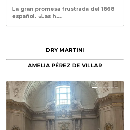
La gran promesa frustrada del 1868
español. «Las h...
DRY MARTINI
AMELIA PÉREZ DE VILLAR
Málaga, verso en azul, de Rafael
«La cocina hebrea. Alimentación
Porras y Salvador...
del pueblo judío e...