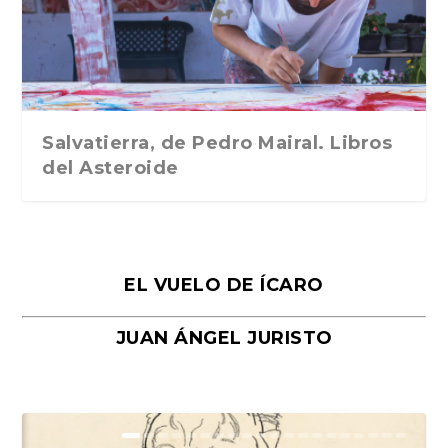
Traducción de Car...
Libros del Asteroid...
mi vida». Esthe...
Collin. Traducci...
Bocaccio
Salvatierra, de Pedro Mairal. Libros
del Asteroide
EL VUELO DE ÍCARO
JUAN ÁNGEL JURISTO