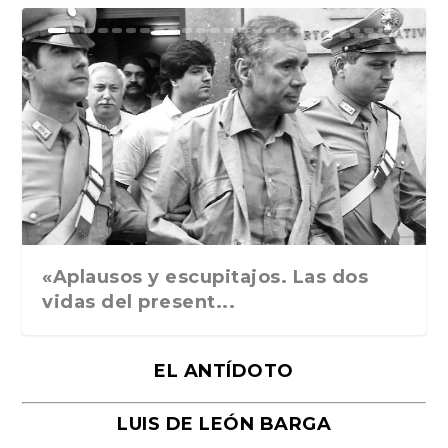
Ground Rules. Alejan...
«Rafael: Poesía subl...
Bienvenidos al circo...
Georges de La Tour. ...
Robert Capa: la hist...
«Aplausos y escupitajos. Las dos
vidas del present...
EL ANTÍDOTO
LUIS DE LEÓN BARGA