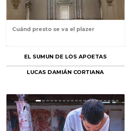
Cuánd presto se va el plazer
EL SUMUN DE LOS APOETAS
LUCAS DAMIÁN CORTIANA
Moral, de Lyra Ekström Lindbäck.
Revolución, de Hugo Gonçalves.
«La música ha sido el gran amor de
«El barman del Ritz», de Philippe
Mañanas de editorial, noches de