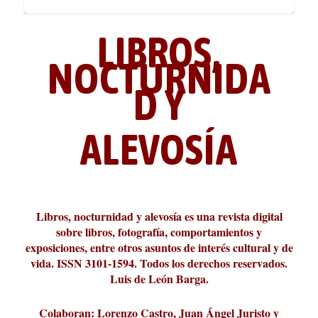
LIBROS,
NOCTURNIDA
D Y
ALEVOSÍA
La cultura de la transgresión.
¿Es verdad que hay que caminar
Los descalabros
Carmelo Micieli, una relectura
Conversaciones en las calles de
Cuánd presto se va el plazer
Leonardo Sciascia o los orígenes
Revista Cultural Turia, númer...
10.000 pasos al día? Lo que d...
paisajística del mar de Sicil...
París
metafísicos de la novela ne...
Libros, nocturnidad y alevosía es una revista digital
sobre libros, fotografía, comportamientos y
exposiciones, entre otros asuntos de interés cultural y de
vida. ISSN 3101-1594. Todos los derechos reservados.
Luis de León Barga.
Colaboran: Lorenzo Castro, Juan Ángel Juristo y