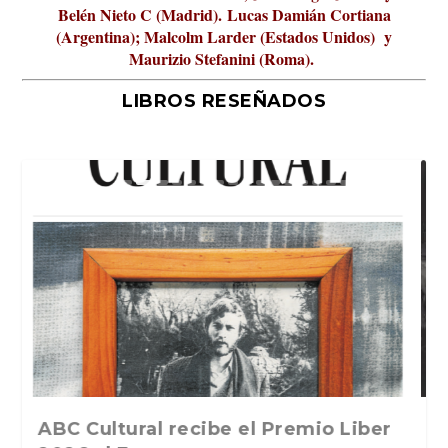
Belén Nieto C (Madrid).
Lucas Damián Cortiana
(Argentina); Malcolm Larder (Estados Unidos) y
Maurizio Stefanini (Roma).
LIBROS RESEÑADOS
La verdadera odisea del espacio en
ABC Cultural recibe el Premio Liber
La cultura de la transgresión.