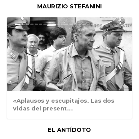
MAURIZIO STEFANINI
Ground Rules. Alejan...
«Rafael: Poesía subl...
Bienvenidos al circo...
Georges de La Tour. ...
Robert Capa: la hist...
«Aplausos y escupitajos. Las dos
vidas del present...
EL ANTÍDOTO