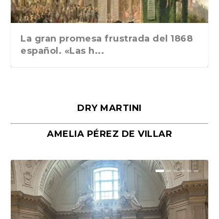
La gran promesa frustrada del 1868
español. «Las h...
DRY MARTINI
AMELIA PÉREZ DE VILLAR
Málaga, verso en azul, de Rafael
«La cocina hebrea. Alimentación
Porras y Salvador...
del pueblo judío e...