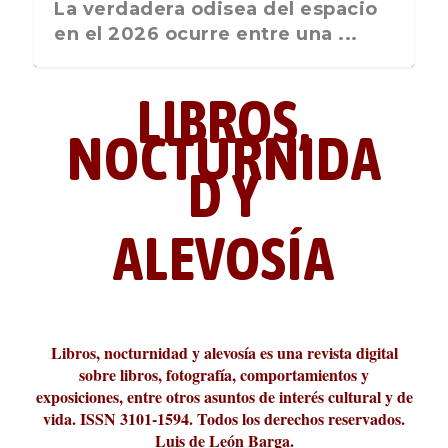
La última postal de la temporada
La verdadera odisea del espacio
nos recuerda que nos vamos ...
en el 2026 ocurre entre una ...
LIBROS,
NOCTURNIDA
D Y
ALEVOSÍA
ABC Cultural recibe el Premio
La cultura de la transgresión.
¿Es verdad que hay que caminar
Los descalabros
Carmelo Micieli, una relectura
Conversaciones en las calles de
Cuánd presto se va el plazer
Leonardo Sciascia o los orígenes
Liber 2026 al Fomento de la Le...
Revista Cultural Turia, númer...
10.000 pasos al día? Lo que d...
paisajística del mar de Sicil...
París
metafísicos de la novela ne...
Libros, nocturnidad y alevosía es una revista digital
sobre libros, fotografía, comportamientos y
exposiciones, entre otros asuntos de interés cultural y de
vida. ISSN 3101-1594. Todos los derechos reservados.
Luis de León Barga.