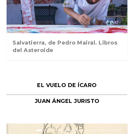
Traducción de Car...
Libros del Asteroid...
mi vida». Esthe...
Collin. Traducci...
Bocaccio
Salvatierra, de Pedro Mairal. Libros
del Asteroide
EL VUELO DE ÍCARO
JUAN ÁNGEL JURISTO