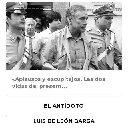
Ground Rules. Alejan...
«Rafael: Poesía subl...
Bienvenidos al circo...
Georges de La Tour. ...
Robert Capa: la hist...
«Aplausos y escupitajos. Las dos
vidas del present...
EL ANTÍDOTO
LUIS DE LEÓN BARGA