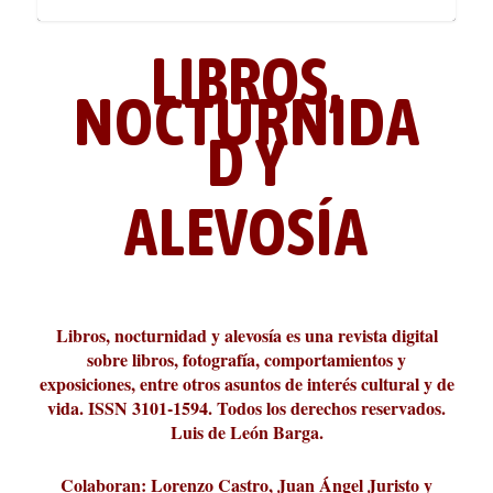
LIBROS,
NOCTURNIDA
D Y
ALEVOSÍA
La cultura de la transgresión.
¿Es verdad que hay que caminar
Los descalabros
Carmelo Micieli, una relectura
Conversaciones en las calles de
Cuánd presto se va el plazer
Leonardo Sciascia o los orígenes
Revista Cultural Turia, númer...
10.000 pasos al día? Lo que d...
paisajística del mar de Sicil...
París
metafísicos de la novela ne...
Libros, nocturnidad y alevosía es una revista digital
sobre libros, fotografía, comportamientos y
exposiciones, entre otros asuntos de interés cultural y de
vida. ISSN 3101-1594. Todos los derechos reservados.
Luis de León Barga.
Colaboran: Lorenzo Castro, Juan Ángel Juristo y