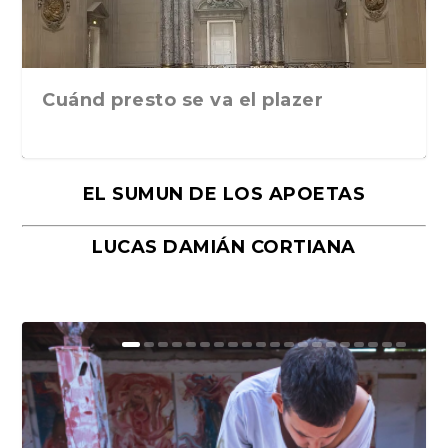
Cuánd presto se va el plazer
EL SUMUN DE LOS APOETAS
LUCAS DAMIÁN CORTIANA
Moral, de Lyra Ekström Lindbäck.
Revolución, de Hugo Gonçalves.
«La música ha sido el gran amor de
«El barman del Ritz», de Philippe
Mañanas de editorial, noches de