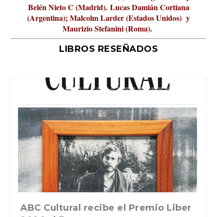
Belén Nieto C (Madrid).
Lucas Damián Cortiana
(Argentina); Malcolm Larder (Estados Unidos) y
Maurizio Stefanini (Roma).
LIBROS RESEÑADOS
La verdadera odisea del espacio en
ABC Cultural recibe el Premio Liber
La cultura de la transgresión.