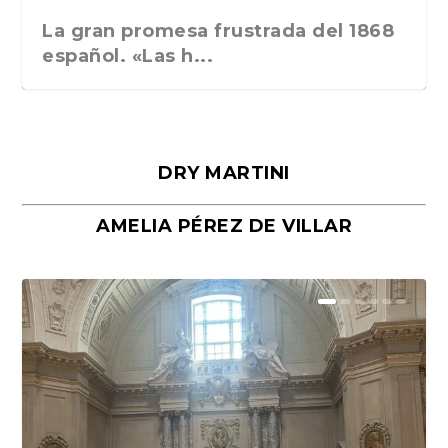
La gran promesa frustrada del 1868
español. «Las h...
DRY MARTINI
AMELIA PÉREZ DE VILLAR
Málaga, verso en azul, de Rafael
«La cocina hebrea. Alimentación
Porras y Salvador...
del pueblo judío e...