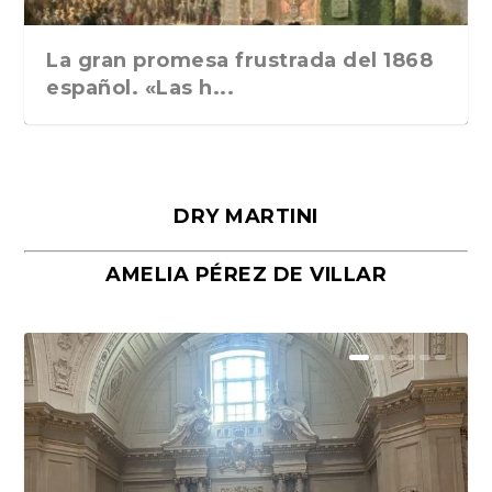
La gran promesa frustrada del 1868
español. «Las h...
DRY MARTINI
AMELIA PÉREZ DE VILLAR
Málaga, verso en azul, de Rafael
«La cocina hebrea. Alimentación
Porras y Salvador...
del pueblo judío e...