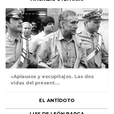
Ground Rules. Alejan...
«Rafael: Poesía subl...
Bienvenidos al circo...
Georges de La Tour. ...
Robert Capa: la hist...
«Aplausos y escupitajos. Las dos
vidas del present...
EL ANTÍDOTO
LUIS DE LEÓN BARGA