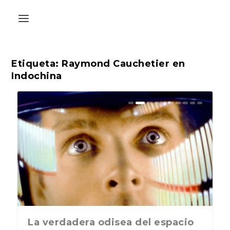
Etiqueta:
Raymond Cauchetier en
Indochina
La última postal de la temporada
La verdadera odisea del espacio