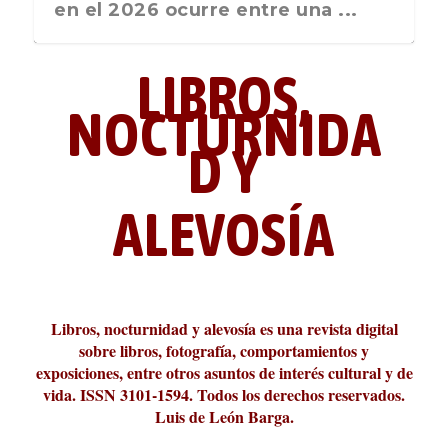
nos recuerda que nos vamos ...
en el 2026 ocurre entre una ...
LIBROS,
NOCTURNIDA
D Y
ALEVOSÍA
ABC Cultural recibe el Premio
La cultura de la transgresión.
¿Es verdad que hay que caminar
Los descalabros
Carmelo Micieli, una relectura
Conversaciones en las calles de
Cuánd presto se va el plazer
Leonardo Sciascia o los orígenes
Liber 2026 al Fomento de la Le...
Revista Cultural Turia, númer...
10.000 pasos al día? Lo que d...
paisajística del mar de Sicil...
París
metafísicos de la novela ne...
Libros, nocturnidad y alevosía es una revista digital
sobre libros, fotografía, comportamientos y
exposiciones, entre otros asuntos de interés cultural y de
vida. ISSN 3101-1594. Todos los derechos reservados.
Luis de León Barga.