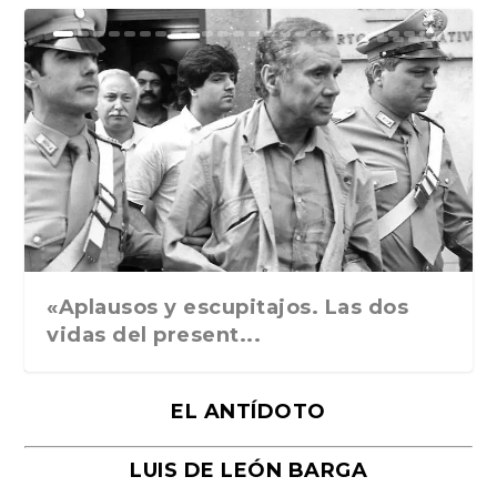
Ground Rules. Alejan...
«Rafael: Poesía subl...
Bienvenidos al circo...
Georges de La Tour. ...
Robert Capa: la hist...
«Aplausos y escupitajos. Las dos
vidas del present...
EL ANTÍDOTO
LUIS DE LEÓN BARGA