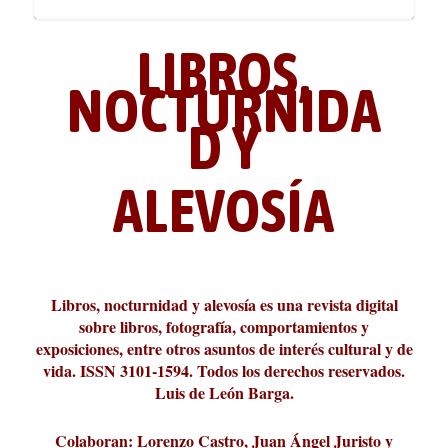
LIBROS,
NOCTURNIDA
D Y
ALEVOSÍA
ABC Cultural recibe el Premio
La cultura de la transgresión.
¿Es verdad que hay que caminar
Los descalabros
Carmelo Micieli, una relectura
Conversaciones en las calles de
Cuánd presto se va el plazer
Leonardo Sciascia o los orígenes
Liber 2026 al Fomento de la Le...
Revista Cultural Turia, númer...
10.000 pasos al día? Lo que d...
paisajística del mar de Sicil...
París
metafísicos de la novela ne...
Libros, nocturnidad y alevosía es una revista digital
sobre libros, fotografía, comportamientos y
exposiciones, entre otros asuntos de interés cultural y de
vida. ISSN 3101-1594. Todos los derechos reservados.
Luis de León Barga.
Colaboran: Lorenzo Castro, Juan Ángel Juristo y