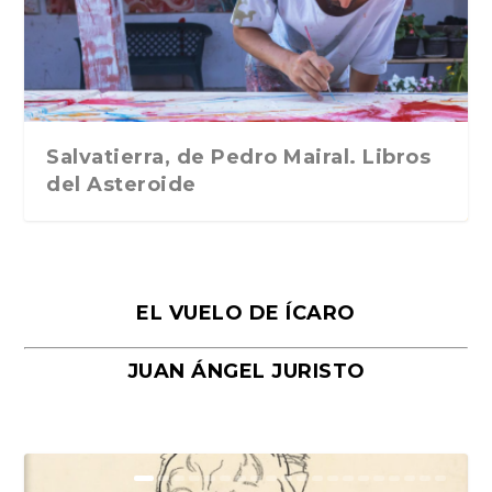
Traducción de Car...
Libros del Asteroid...
mi vida». Esthe...
Collin. Traducci...
Bocaccio
Salvatierra, de Pedro Mairal. Libros
del Asteroide
EL VUELO DE ÍCARO
JUAN ÁNGEL JURISTO