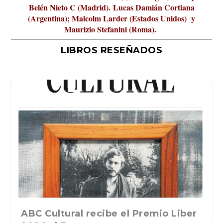
Belén Nieto C (Madrid).
Lucas Damián Cortiana
(Argentina); Malcolm Larder (Estados Unidos) y
Maurizio Stefanini (Roma).
LIBROS RESEÑADOS
La verdadera odisea del espacio en
ABC Cultural recibe el Premio Liber
La cultura de la transgresión.