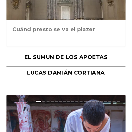
Cuánd presto se va el plazer
EL SUMUN DE LOS APOETAS
LUCAS DAMIÁN CORTIANA
Moral, de Lyra Ekström Lindbäck.
Revolución, de Hugo Gonçalves.
«La música ha sido el gran amor de
«El barman del Ritz», de Philippe
Mañanas de editorial, noches de