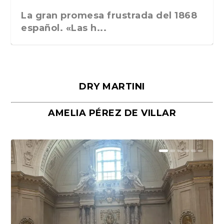
La gran promesa frustrada del 1868
español. «Las h...
DRY MARTINI
AMELIA PÉREZ DE VILLAR
Málaga, verso en azul, de Rafael
«La cocina hebrea. Alimentación
Porras y Salvador...
del pueblo judío e...