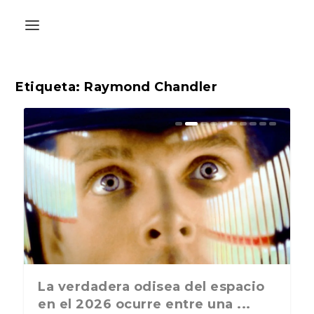
Etiqueta:
Raymond Chandler
La última postal de la temporada
La verdadera odisea del espacio
nos recuerda que nos vamos ...
en el 2026 ocurre entre una ...