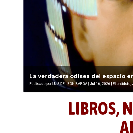
La última postal de la temporada 
La verdadera odisea del espacio en
Publicado por
Publicado por
LIBROS, NOCTUNIDAD Y ALEVOSÍA
LUIS DE LEÓN BARGA
|
Jul 16, 2026
|
|
Jul 16, 2026
El antídoto
,
LIBROS,
N
A