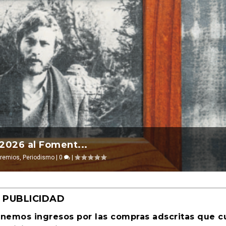
l 2026 ocurre ...
 2026 al Foment...
evosías
remios
,
,
Periodismo
Ciencia ficción
|
0
|
0
|
|
PUBLICIDAD
enemos ingresos por las compras adscritas que 