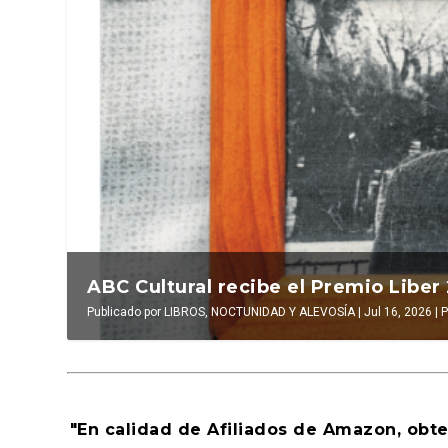
La verdadera odisea del espacio en e
ABC Cultural recibe el Premio Liber
Publicado por
Publicado por
LUIS DE LEÓN BARGA
LIBROS, NOCTUNIDAD Y ALEVOSÍA
|
Jul 16, 2026
|
|
Jul 16, 2026
El antídoto
,
|
Al
P
"En calidad de Afiliados de Amazon, obt