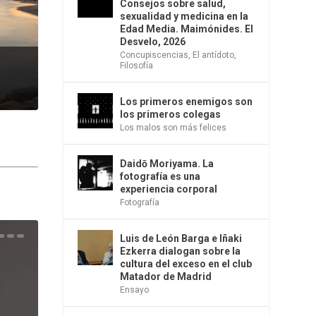
Consejos sobre salud,
sexualidad y medicina en la
Edad Media. Maimónides. El
Desvelo, 2026
Concupiscencias
,
El antídoto
,
Filosofía
Los primeros enemigos son
los primeros colegas
Los malos son más felices
Daidō Moriyama. La
fotografía es una
experiencia corporal
Fotografía
Luis de León Barga e Iñaki
una
e la
os
s en
 la
 Una
del
s de
o
bió
Ezkerra dialogan sobre la
cultura del exceso en el club
Matador de Madrid
Ensayo