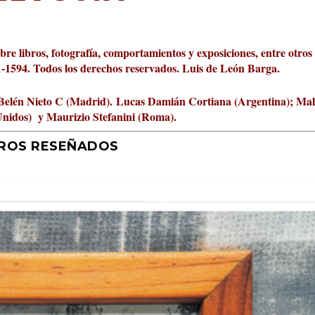
obre libros, fotografía, comportamientos y exposiciones, entre otros
01-1594. Todos los derechos reservados. Luis de León Barga.
Belén Nieto C (Madrid).
Lucas Damián Cortiana (Argentina); Ma
Unidos) y Maurizio Stefanini (Roma).
BROS RESEÑADOS
r 2026 al Fomento de la Le...
ta Cultural Turia, númer...
000 pasos al día? Lo que d...
jística del mar de Sicil...
rís
tafísicos de la novela ne...
 felices
 y disfrutar más
uz
ni
|
2
Premios
|
|
,
Escrituras
0
|
|
|
,
0
Periodismo
|
|
0
|
0
|
|
|
0
|