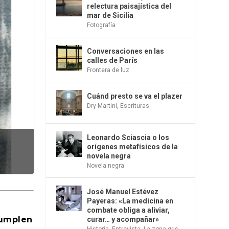
relectura paisajística del
mar de Sicilia
Fotografía
Conversaciones en las
calles de París
Frontera de luz
Cuánd presto se va el plazer
Dry Martini
,
Escrituras
Leonardo Sciascia o los
orígenes metafísicos de la
novela negra
Novela negra
José Manuel Estévez
Payeras: «La medicina en
combate obliga a aliviar,
cumplen
curar… y acompañar»
Historia
,
Entrevista
,
La zona gris