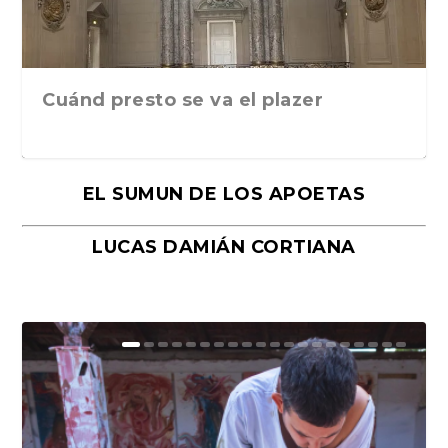
Cuánd presto se va el plazer
EL SUMUN DE LOS APOETAS
LUCAS DAMIÁN CORTIANA
Moral, de Lyra Ekström Lindbäck.
Revolución, de Hugo Gonçalves.
«La música ha sido el gran amor de
«El barman del Ritz», de Philippe
Mañanas de editorial, noches de