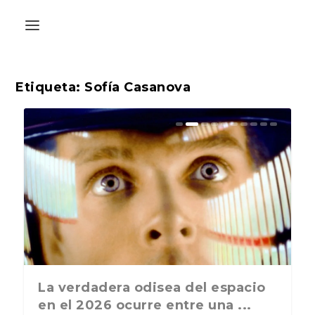
Etiqueta:
Sofía Casanova
La última postal de la temporada
La verdadera odisea del espacio
nos recuerda que nos vamos ...
en el 2026 ocurre entre una ...