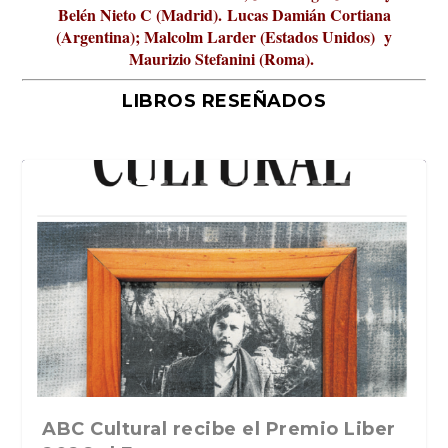
Belén Nieto C (Madrid).
Lucas Damián Cortiana
(Argentina); Malcolm Larder (Estados Unidos) y
Maurizio Stefanini (Roma).
LIBROS RESEÑADOS
La verdadera odisea del espacio en
ABC Cultural recibe el Premio Liber
La cultura de la transgresión.