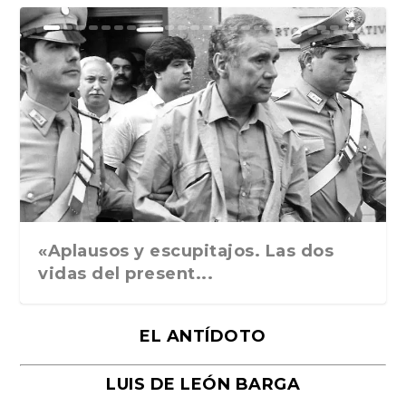
Ground Rules. Alejan...
«Rafael: Poesía subl...
Bienvenidos al circo...
Georges de La Tour. ...
Robert Capa: la hist...
«Aplausos y escupitajos. Las dos
vidas del present...
EL ANTÍDOTO
LUIS DE LEÓN BARGA