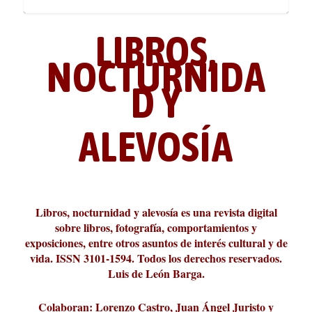
LIBROS,
NOCTURNIDA
D Y
ALEVOSÍA
ABC Cultural recibe el Premio
La cultura de la transgresión.
¿Es verdad que hay que caminar
Los descalabros
Carmelo Micieli, una relectura
Conversaciones en las calles de
Cuánd presto se va el plazer
Leonardo Sciascia o los orígenes
Liber 2026 al Fomento de la Le...
Revista Cultural Turia, númer...
10.000 pasos al día? Lo que d...
paisajística del mar de Sicil...
París
metafísicos de la novela ne...
Libros, nocturnidad y alevosía es una revista digital
sobre libros, fotografía, comportamientos y
exposiciones, entre otros asuntos de interés cultural y de
vida. ISSN 3101-1594. Todos los derechos reservados.
Luis de León Barga.
Colaboran: Lorenzo Castro, Juan Ángel Juristo y