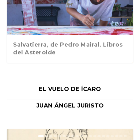
Traducción de Car...
Libros del Asteroid...
mi vida». Esthe...
Collin. Traducci...
Bocaccio
Salvatierra, de Pedro Mairal. Libros
del Asteroide
EL VUELO DE ÍCARO
JUAN ÁNGEL JURISTO