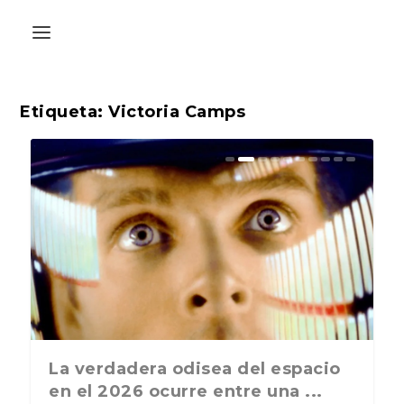
Etiqueta:
Victoria Camps
La última postal de la temporada
La verdadera odisea del espacio
nos recuerda que nos vamos ...
en el 2026 ocurre entre una ...