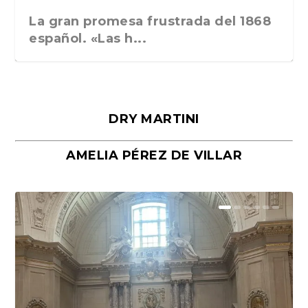
La gran promesa frustrada del 1868
español. «Las h...
DRY MARTINI
AMELIA PÉREZ DE VILLAR
Málaga, verso en azul, de Rafael
«La cocina hebrea. Alimentación
Porras y Salvador...
del pueblo judío e...