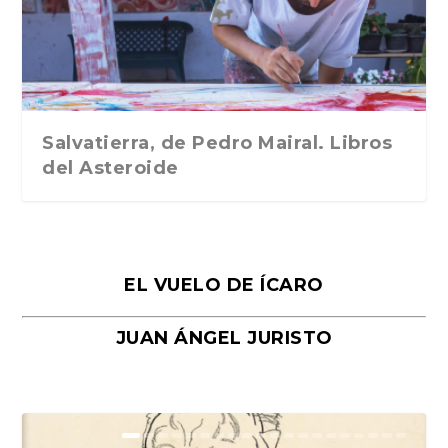
Traducción de Car...
Libros del Asteroid...
mi vida». Esthe...
Collin. Traducci...
Bocaccio
Salvatierra, de Pedro Mairal. Libros
del Asteroide
EL VUELO DE ÍCARO
JUAN ÁNGEL JURISTO