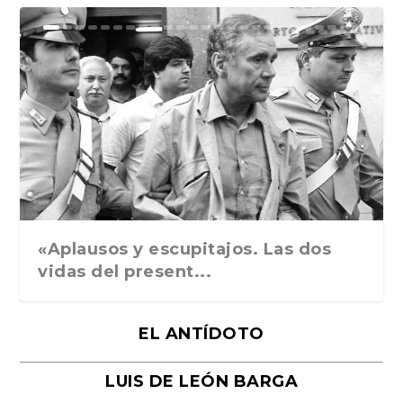
Ground Rules. Alejan...
«Rafael: Poesía subl...
Bienvenidos al circo...
Georges de La Tour. ...
Robert Capa: la hist...
«Aplausos y escupitajos. Las dos
vidas del present...
EL ANTÍDOTO
LUIS DE LEÓN BARGA