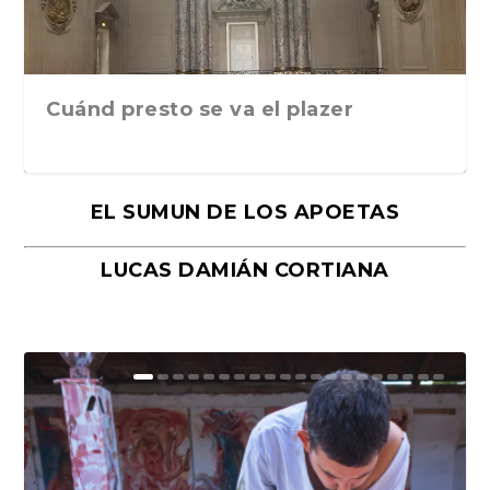
Cuánd presto se va el plazer
EL SUMUN DE LOS APOETAS
LUCAS DAMIÁN CORTIANA
Moral, de Lyra Ekström Lindbäck.
Revolución, de Hugo Gonçalves.
«La música ha sido el gran amor de
«El barman del Ritz», de Philippe
Mañanas de editorial, noches de