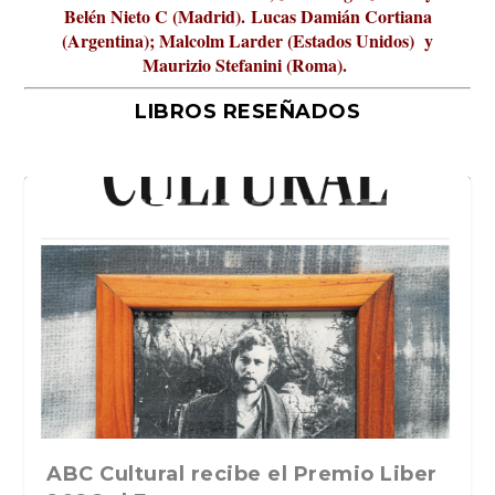
Belén Nieto C (Madrid).
Lucas Damián Cortiana
(Argentina); Malcolm Larder (Estados Unidos) y
Maurizio Stefanini (Roma).
LIBROS RESEÑADOS
La verdadera odisea del espacio en
ABC Cultural recibe el Premio Liber
La cultura de la transgresión.