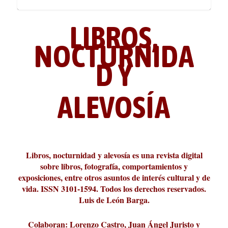
LIBROS,
NOCTURNIDA
D Y
ALEVOSÍA
ABC Cultural recibe el Premio
La cultura de la transgresión.
¿Es verdad que hay que caminar
Los descalabros
Carmelo Micieli, una relectura
Conversaciones en las calles de
Cuánd presto se va el plazer
Leonardo Sciascia o los orígenes
Liber 2026 al Fomento de la Le...
Revista Cultural Turia, númer...
10.000 pasos al día? Lo que d...
paisajística del mar de Sicil...
París
metafísicos de la novela ne...
Libros, nocturnidad y alevosía es una revista digital
sobre libros, fotografía, comportamientos y
exposiciones, entre otros asuntos de interés cultural y de
vida. ISSN 3101-1594. Todos los derechos reservados.
Luis de León Barga.
Colaboran: Lorenzo Castro, Juan Ángel Juristo y