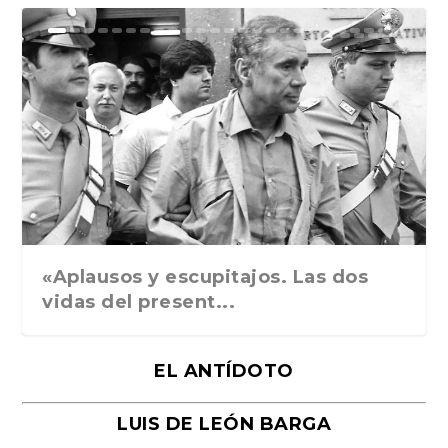
Ground Rules. Alejan...
«Rafael: Poesía subl...
Bienvenidos al circo...
Georges de La Tour. ...
Robert Capa: la hist...
«Aplausos y escupitajos. Las dos
vidas del present...
EL ANTÍDOTO
LUIS DE LEÓN BARGA