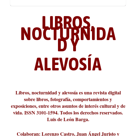
LIBROS,
NOCTURNIDA
D Y
ALEVOSÍA
ABC Cultural recibe el Premio
La cultura de la transgresión.
¿Es verdad que hay que caminar
Los descalabros
Carmelo Micieli, una relectura
Conversaciones en las calles de
Cuánd presto se va el plazer
Leonardo Sciascia o los orígenes
Liber 2026 al Fomento de la Le...
Revista Cultural Turia, númer...
10.000 pasos al día? Lo que d...
paisajística del mar de Sicil...
París
metafísicos de la novela ne...
Libros, nocturnidad y alevosía es una revista digital
sobre libros, fotografía, comportamientos y
exposiciones, entre otros asuntos de interés cultural y de
vida. ISSN 3101-1594. Todos los derechos reservados.
Luis de León Barga.
Colaboran: Lorenzo Castro, Juan Ángel Juristo y