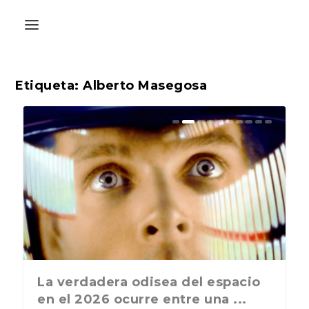
Etiqueta:
Alberto Masegosa
La última postal de la temporada
La verdadera odisea del espacio
nos recuerda que nos vamos ...
en el 2026 ocurre entre una ...