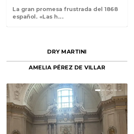
La gran promesa frustrada del 1868
español. «Las h...
DRY MARTINI
AMELIA PÉREZ DE VILLAR
Málaga, verso en azul, de Rafael
«La cocina hebrea. Alimentación
Porras y Salvador...
del pueblo judío e...