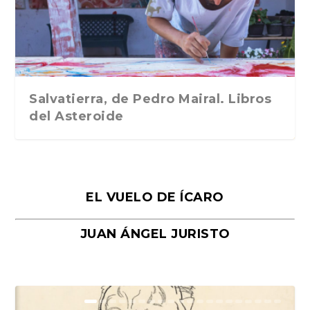
Traducción de Car...
Libros del Asteroid...
mi vida». Esthe...
Collin. Traducci...
Bocaccio
Salvatierra, de Pedro Mairal. Libros
del Asteroide
EL VUELO DE ÍCARO
JUAN ÁNGEL JURISTO