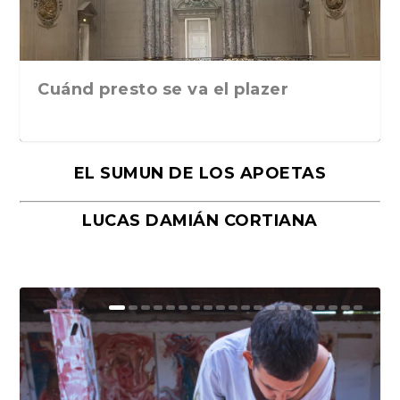
Cuánd presto se va el plazer
EL SUMUN DE LOS APOETAS
LUCAS DAMIÁN CORTIANA
Moral, de Lyra Ekström Lindbäck.
Revolución, de Hugo Gonçalves.
«La música ha sido el gran amor de
«El barman del Ritz», de Philippe
Mañanas de editorial, noches de