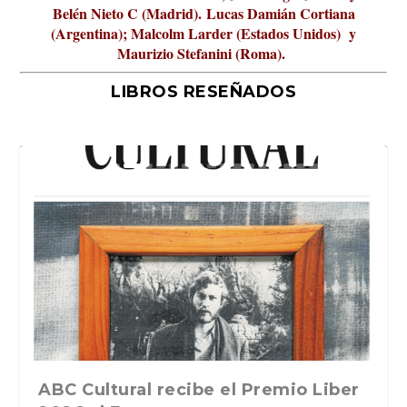
Belén Nieto C (Madrid).
Lucas Damián Cortiana
(Argentina); Malcolm Larder (Estados Unidos) y
Maurizio Stefanini (Roma).
LIBROS RESEÑADOS
La verdadera odisea del espacio en
ABC Cultural recibe el Premio Liber
La cultura de la transgresión.