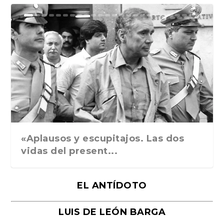
Ground Rules. Alejan...
«Rafael: Poesía subl...
Bienvenidos al circo...
Georges de La Tour. ...
Robert Capa: la hist...
«Aplausos y escupitajos. Las dos
vidas del present...
EL ANTÍDOTO
LUIS DE LEÓN BARGA