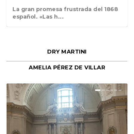
La gran promesa frustrada del 1868
español. «Las h...
DRY MARTINI
AMELIA PÉREZ DE VILLAR
Málaga, verso en azul, de Rafael
«La cocina hebrea. Alimentación
Porras y Salvador...
del pueblo judío e...