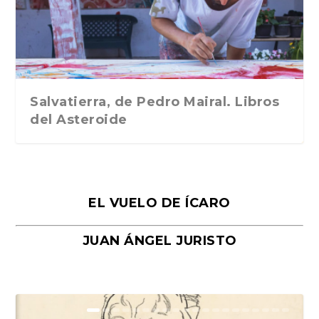
Traducción de Car...
Libros del Asteroid...
mi vida». Esthe...
Collin. Traducci...
Bocaccio
Salvatierra, de Pedro Mairal. Libros
del Asteroide
EL VUELO DE ÍCARO
JUAN ÁNGEL JURISTO