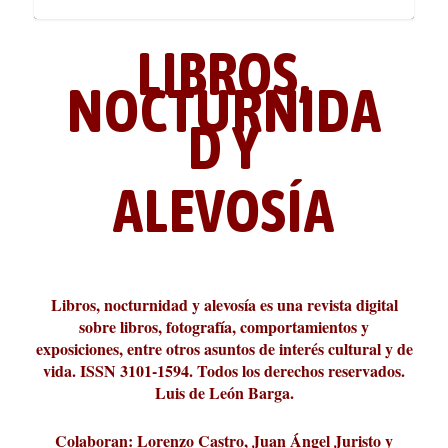
LIBROS,
NOCTURNIDA
D Y
ALEVOSÍA
ABC Cultural recibe el Premio
La cultura de la transgresión.
¿Es verdad que hay que caminar
Los descalabros
Carmelo Micieli, una relectura
Conversaciones en las calles de
Cuánd presto se va el plazer
Leonardo Sciascia o los orígenes
Liber 2026 al Fomento de la Le...
Revista Cultural Turia, númer...
10.000 pasos al día? Lo que d...
paisajística del mar de Sicil...
París
metafísicos de la novela ne...
Libros, nocturnidad y alevosía es una revista digital
sobre libros, fotografía, comportamientos y
exposiciones, entre otros asuntos de interés cultural y de
vida. ISSN 3101-1594. Todos los derechos reservados.
Luis de León Barga.
Colaboran: Lorenzo Castro, Juan Ángel Juristo y