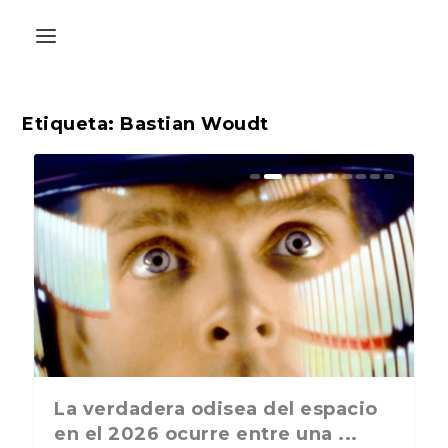
Etiqueta:
Bastian Woudt
La última postal de la temporada
La verdadera odisea del espacio
nos recuerda que nos vamos ...
en el 2026 ocurre entre una ...