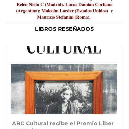
Belén Nieto C (Madrid).
Lucas Damián Cortiana
(Argentina); Malcolm Larder (Estados Unidos) y
Maurizio Stefanini (Roma).
LIBROS RESEÑADOS
La verdadera odisea del espacio en
ABC Cultural recibe el Premio Liber
La cultura de la transgresión.