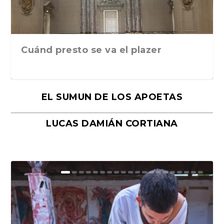
Cuánd presto se va el plazer
EL SUMUN DE LOS APOETAS
LUCAS DAMIÁN CORTIANA
Moral, de Lyra Ekström Lindbäck.
Revolución, de Hugo Gonçalves.
«La música ha sido el gran amor de
«El barman del Ritz», de Philippe
Mañanas de editorial, noches de