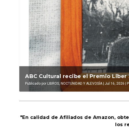
La verdadera odisea del espacio en e
ABC Cultural recibe el Premio Liber
Publicado por
Publicado por
LUIS DE LEÓN BARGA
LIBROS, NOCTUNIDAD Y ALEVOSÍA
|
Jul 16, 2026
|
|
Jul 16, 2026
El antídoto
,
|
Al
P
"En calidad de Afiliados de Amazon, obt
los r