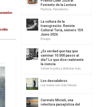
Premio Liber 2026 al
Fomento de la Lectura
Premios
,
Periodismo
 asuntos
La cultura de la
transgresión. Revista
lcolm
Cultural Turia, número 159.
Junio 2026
Ensayo
¿Es verdad que hay que
caminar 10.000 pasos al
día? Lo que dice realmente
la ciencia
Comer lo justo y disfrutar más
Los descalabros
Los malos son más felices
Carmelo Micieli, una
relectura paisajística del