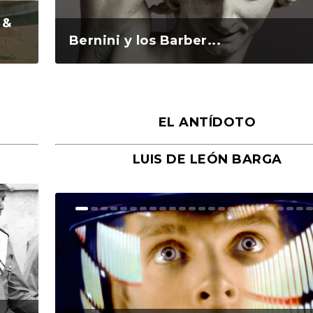
 &
Bernini y los Barber...
EL ANTÍDOTO
LUIS DE LEÓN BARGA
n y
o
o
Ground Rules. Alejan...
«Rafael: Poesía subl...
Bienvenidos al circo...
Georges de La Tour. ...
Robert Capa: la hist...