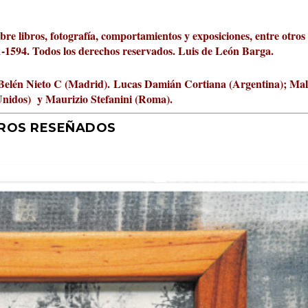
obre libros, fotografía, comportamientos y exposiciones, entre otros
01-1594. Todos los derechos reservados. Luis de León Barga.
Belén Nieto C (Madrid).
Lucas Damián Cortiana (Argentina); Ma
Unidos) y Maurizio Stefanini (Roma).
BROS RESEÑADOS
r 2026 al Fomento de la Le...
ta Cultural Turia, númer...
000 pasos al día? Lo que d...
jística del mar de Sicil...
rís
tafísicos de la novela ne...
 felices
 y disfrutar más
uz
ni
|
2
Premios
|
|
,
Escrituras
0
|
|
|
,
0
Periodismo
|
|
0
|
0
|
|
|
0
|