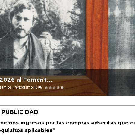
l 2026 ocurre ...
 2026 al Foment...
evosías
remios
,
,
Periodismo
Ciencia ficción
|
0
|
0
|
|
PUBLICIDAD
enemos ingresos por las compras adscritas que 
equisitos aplicables"