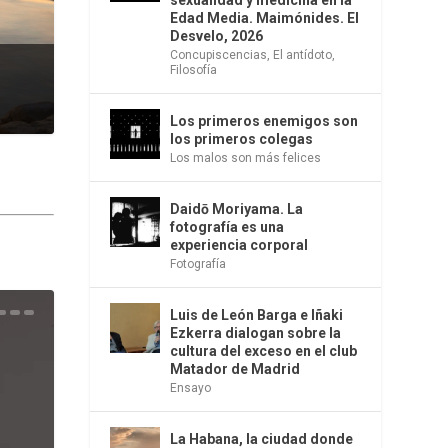
sexualidad y medicina en la
Edad Media. Maimónides. El
Desvelo, 2026
Concupiscencias
,
El antídoto
,
Filosofía
Los primeros enemigos son
los primeros colegas
Los malos son más felices
Daidō Moriyama. La
fotografía es una
experiencia corporal
Fotografía
Luis de León Barga e Iñaki
una
e la
os
s en
 la
 Una
del
s de
o
bió
Ezkerra dialogan sobre la
cultura del exceso en el club
Matador de Madrid
Ensayo
La Habana, la ciudad donde