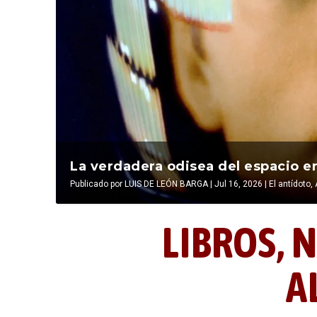
La última postal de la temporada 
La verdadera odisea del espacio en
Publicado por
Publicado por
LIBROS, NOCTUNIDAD Y ALEVOSÍA
LUIS DE LEÓN BARGA
|
Jul 16, 2026
|
|
Jul 16, 2026
El antídoto
,
LIBROS,
N
A