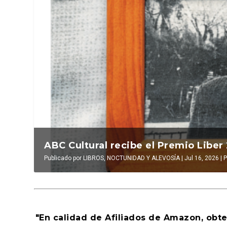
La verdadera odisea del espacio en e
ABC Cultural recibe el Premio Liber
La cultura de la transgresión. Revist
Publicado por
Publicado por
Publicado por
LUIS DE LEÓN BARGA
LIBROS, NOCTUNIDAD Y ALEVOSÍA
INAKI EZKERRA
|
Jul 14, 2026
|
Jul 16, 2026
|
Ensayo
|
|
Jul 16, 2026
El antídoto
|
0
|
,
|
Al
P
"En calidad de Afiliados de Amazon, obt