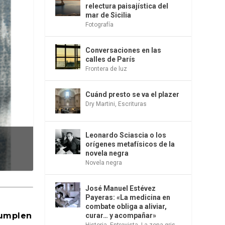
relectura paisajística del
mar de Sicilia
Fotografía
Conversaciones en las
calles de París
Frontera de luz
Cuánd presto se va el plazer
Dry Martini
,
Escrituras
Leonardo Sciascia o los
orígenes metafísicos de la
novela negra
Novela negra
José Manuel Estévez
Payeras: «La medicina en
combate obliga a aliviar,
cumplen
curar… y acompañar»
Historia
,
Entrevista
,
La zona gris