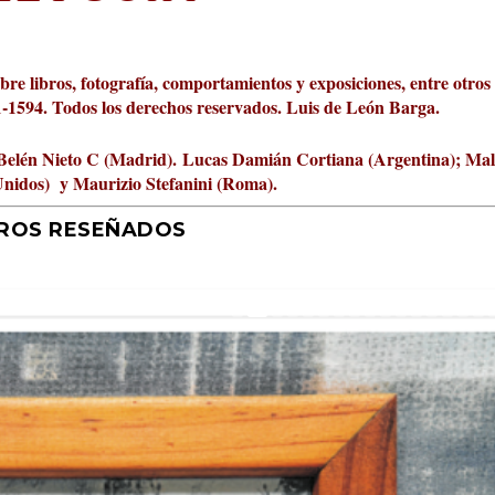
obre libros, fotografía, comportamientos y exposiciones, entre otros
01-1594. Todos los derechos reservados. Luis de León Barga.
Belén Nieto C (Madrid).
Lucas Damián Cortiana (Argentina); Ma
Unidos) y Maurizio Stefanini (Roma).
BROS RESEÑADOS
r 2026 al Fomento de la Le...
ta Cultural Turia, númer...
000 pasos al día? Lo que d...
jística del mar de Sicil...
rís
tafísicos de la novela ne...
 felices
 y disfrutar más
uz
ni
|
2
Premios
|
|
,
Escrituras
0
|
|
|
,
0
Periodismo
|
|
0
|
0
|
|
|
0
|