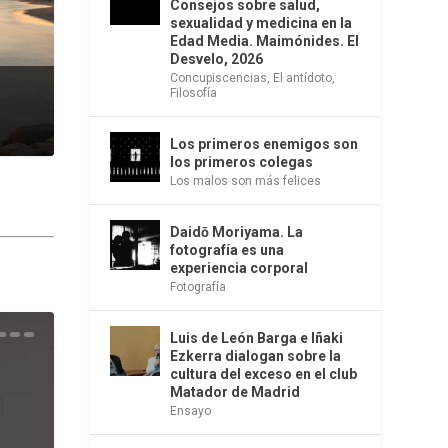
Consejos sobre salud,
sexualidad y medicina en la
Edad Media. Maimónides. El
Desvelo, 2026
Concupiscencias
,
El antídoto
,
Filosofía
Los primeros enemigos son
los primeros colegas
Los malos son más felices
Daidō Moriyama. La
fotografía es una
experiencia corporal
Fotografía
Luis de León Barga e Iñaki
una
e la
os
s en
 la
 Una
del
s de
o
bió
Ezkerra dialogan sobre la
cultura del exceso en el club
Matador de Madrid
Ensayo