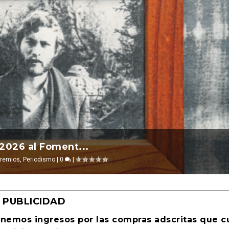
l 2026 ocurre ...
 2026 al Foment...
a Cultural Tu...
evosías
remios
,
,
Periodismo
Ciencia ficción
|
0
|
0
|
|
PUBLICIDAD
enemos ingresos por las compras adscritas que 