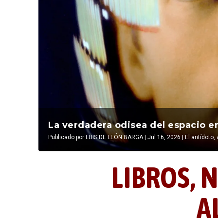
La última postal de la temporada 
La verdadera odisea del espacio en
Publicado por
Publicado por
LIBROS, NOCTUNIDAD Y ALEVOSÍA
LUIS DE LEÓN BARGA
|
Jul 16, 2026
|
|
Jul 16, 2026
El antídoto
,
LIBROS,
N
A