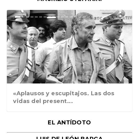
Ground Rules. Alejan...
«Rafael: Poesía subl...
Bienvenidos al circo...
Georges de La Tour. ...
Robert Capa: la hist...
«Aplausos y escupitajos. Las dos
vidas del present...
EL ANTÍDOTO
LUIS DE LEÓN BARGA