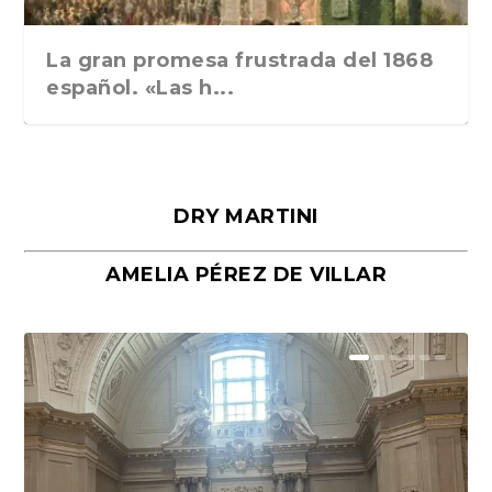
La gran promesa frustrada del 1868
español. «Las h...
DRY MARTINI
AMELIA PÉREZ DE VILLAR
Málaga, verso en azul, de Rafael
«La cocina hebrea. Alimentación
Porras y Salvador...
del pueblo judío e...