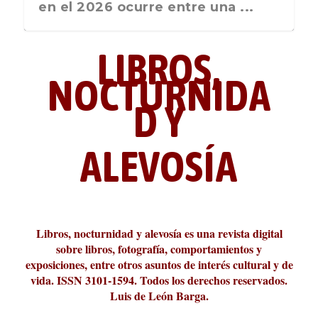
nos recuerda que nos vamos ...
en el 2026 ocurre entre una ...
LIBROS,
NOCTURNIDA
D Y
ALEVOSÍA
ABC Cultural recibe el Premio
La cultura de la transgresión.
¿Es verdad que hay que caminar
Los descalabros
Carmelo Micieli, una relectura
Conversaciones en las calles de
Cuánd presto se va el plazer
Leonardo Sciascia o los orígenes
Liber 2026 al Fomento de la Le...
Revista Cultural Turia, númer...
10.000 pasos al día? Lo que d...
paisajística del mar de Sicil...
París
metafísicos de la novela ne...
Libros, nocturnidad y alevosía es una revista digital
sobre libros, fotografía, comportamientos y
exposiciones, entre otros asuntos de interés cultural y de
vida. ISSN 3101-1594. Todos los derechos reservados.
Luis de León Barga.