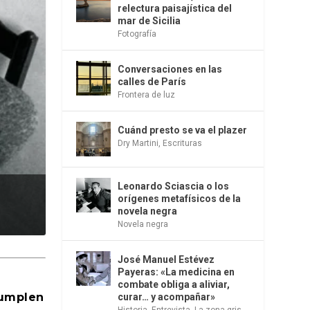
relectura paisajística del
mar de Sicilia
Fotografía
Conversaciones en las
calles de París
Frontera de luz
Cuánd presto se va el plazer
Dry Martini
,
Escrituras
Leonardo Sciascia o los
orígenes metafísicos de la
novela negra
Novela negra
José Manuel Estévez
Payeras: «La medicina en
combate obliga a aliviar,
cumplen
curar… y acompañar»
Historia
,
Entrevista
,
La zona gris