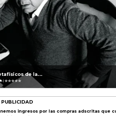
l 2026 ocurre ...
 2026 al Foment...
a Cultural Tu...
afísicos de la...
evosías
remios
|
,
,
Periodismo
Ciencia ficción
|
0
|
0
|
|
PUBLICIDAD
enemos ingresos por las compras adscritas que 