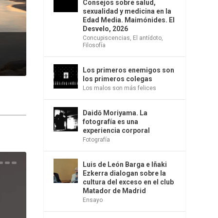
Consejos sobre salud,
sexualidad y medicina en la
Edad Media. Maimónides. El
Desvelo, 2026
Concupiscencias
,
El antídoto
,
Filosofía
Los primeros enemigos son
los primeros colegas
Los malos son más felices
Daidō Moriyama. La
fotografía es una
experiencia corporal
Fotografía
Luis de León Barga e Iñaki
una
e la
os
s en
 la
 Una
del
s de
o
bió
Ezkerra dialogan sobre la
cultura del exceso en el club
Matador de Madrid
Ensayo