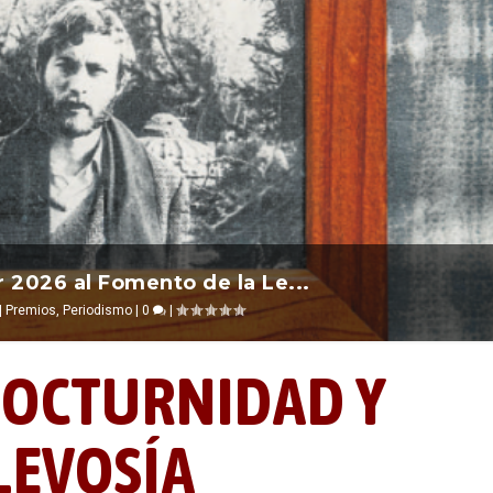
nos recuerda que nos vamos ...
 el 2026 ocurre entre una ...
r 2026 al Fomento de la Le...
|
|
Alevosías
Escrituras
Premios
,
,
Periodismo
Ciencia ficción
|
0
|
|
0
|
0
|
|
OCTURNIDAD Y
LEVOSÍA