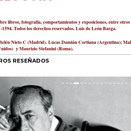
obre libros, fotografía, comportamientos y exposiciones, entre otros
01-1594. Todos los derechos reservados. Luis de León Barga.
Belén Nieto C (Madrid).
Lucas Damián Cortiana (Argentina); Ma
Unidos) y Maurizio Stefanini (Roma).
BROS RESEÑADOS
ta Cultural Turia, númer...
000 pasos al día? Lo que d...
jística del mar de Sicil...
rís
tafísicos de la novela ne...
 felices
 y disfrutar más
uz
ni
2
|
|
,
Escrituras
0
|
|
|
0
|
|
0
|
0
|
|