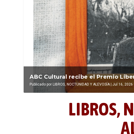
La última postal de la temporada 
La verdadera odisea del espacio en
ABC Cultural recibe el Premio Libe
Publicado por
Publicado por
Publicado por
LIBROS, NOCTUNIDAD Y ALEVOSÍA
LUIS DE LEÓN BARGA
LIBROS, NOCTUNIDAD Y ALEVOSÍA
|
Jul 16, 2026
|
|
|
Jul 16, 2026
Jul 16, 2026
El antídoto
,
LIBROS,
N
A