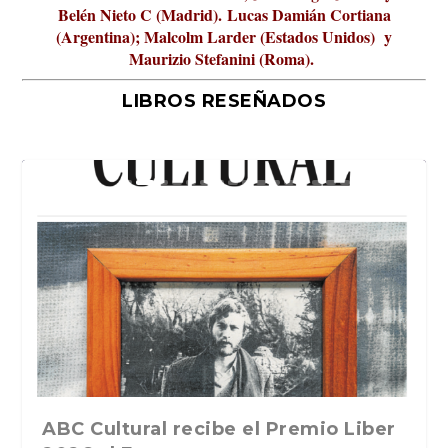
Belén Nieto C (Madrid).
Lucas Damián Cortiana
(Argentina); Malcolm Larder (Estados Unidos) y
Maurizio Stefanini (Roma).
LIBROS RESEÑADOS
La verdadera odisea del espacio en
ABC Cultural recibe el Premio Liber
La cultura de la transgresión.