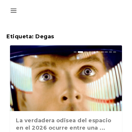
Etiqueta:
Degas
La última postal de la temporada
La verdadera odisea del espacio
nos recuerda que nos vamos ...
en el 2026 ocurre entre una ...