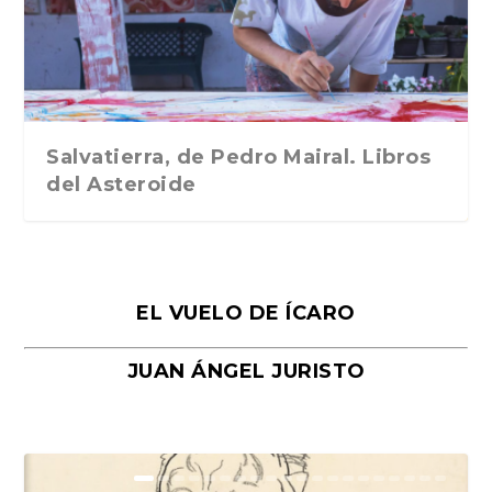
Traducción de Car...
Libros del Asteroid...
mi vida». Esthe...
Collin. Traducci...
Bocaccio
Salvatierra, de Pedro Mairal. Libros
del Asteroide
EL VUELO DE ÍCARO
JUAN ÁNGEL JURISTO