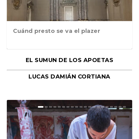
Cuánd presto se va el plazer
EL SUMUN DE LOS APOETAS
LUCAS DAMIÁN CORTIANA
Moral, de Lyra Ekström Lindbäck.
Revolución, de Hugo Gonçalves.
«La música ha sido el gran amor de
«El barman del Ritz», de Philippe
Mañanas de editorial, noches de