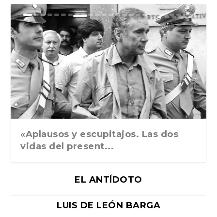
Ground Rules. Alejan...
«Rafael: Poesía subl...
Bienvenidos al circo...
Georges de La Tour. ...
Robert Capa: la hist...
«Aplausos y escupitajos. Las dos
vidas del present...
EL ANTÍDOTO
LUIS DE LEÓN BARGA