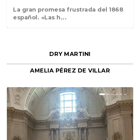
La gran promesa frustrada del 1868
español. «Las h...
DRY MARTINI
AMELIA PÉREZ DE VILLAR
Málaga, verso en azul, de Rafael
«La cocina hebrea. Alimentación
Porras y Salvador...
del pueblo judío e...