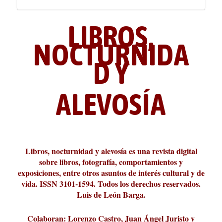
LIBROS,
NOCTURNIDA
D Y
ALEVOSÍA
ABC Cultural recibe el Premio
La cultura de la transgresión.
¿Es verdad que hay que caminar
Los descalabros
Carmelo Micieli, una relectura
Conversaciones en las calles de
Cuánd presto se va el plazer
Leonardo Sciascia o los orígenes
Liber 2026 al Fomento de la Le...
Revista Cultural Turia, númer...
10.000 pasos al día? Lo que d...
paisajística del mar de Sicil...
París
metafísicos de la novela ne...
Libros, nocturnidad y alevosía es una revista digital
sobre libros, fotografía, comportamientos y
exposiciones, entre otros asuntos de interés cultural y de
vida. ISSN 3101-1594. Todos los derechos reservados.
Luis de León Barga.
Colaboran: Lorenzo Castro, Juan Ángel Juristo y