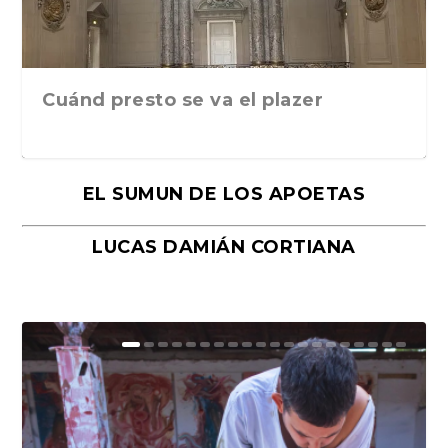
Cuánd presto se va el plazer
EL SUMUN DE LOS APOETAS
LUCAS DAMIÁN CORTIANA
Moral, de Lyra Ekström Lindbäck.
Revolución, de Hugo Gonçalves.
«La música ha sido el gran amor de
«El barman del Ritz», de Philippe
Mañanas de editorial, noches de