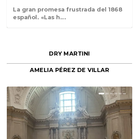
La gran promesa frustrada del 1868
español. «Las h...
DRY MARTINI
AMELIA PÉREZ DE VILLAR
Málaga, verso en azul, de Rafael
«La cocina hebrea. Alimentación
Porras y Salvador...
del pueblo judío e...