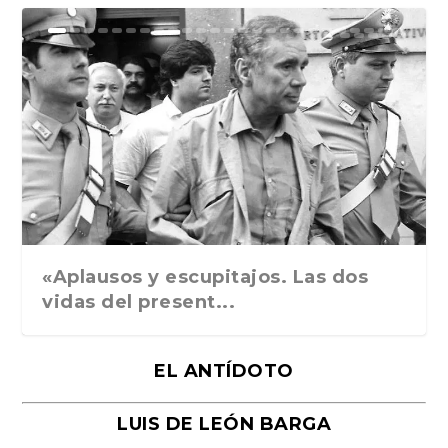
Ground Rules. Alejan...
«Rafael: Poesía subl...
Bienvenidos al circo...
Georges de La Tour. ...
Robert Capa: la hist...
«Aplausos y escupitajos. Las dos
vidas del present...
EL ANTÍDOTO
LUIS DE LEÓN BARGA