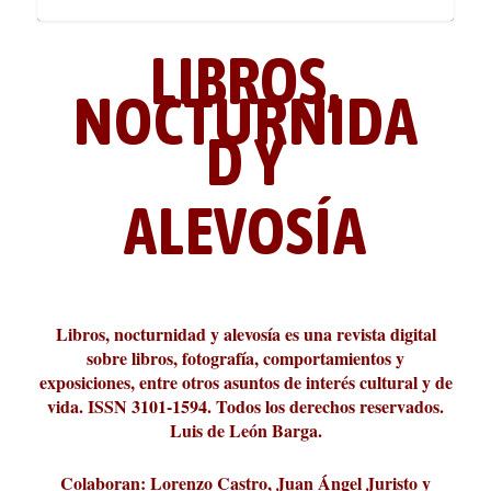
LIBROS,
NOCTURNIDA
D Y
ALEVOSÍA
ABC Cultural recibe el Premio
La cultura de la transgresión.
¿Es verdad que hay que caminar
Los descalabros
Carmelo Micieli, una relectura
Conversaciones en las calles de
Cuánd presto se va el plazer
Leonardo Sciascia o los orígenes
Liber 2026 al Fomento de la Le...
Revista Cultural Turia, númer...
10.000 pasos al día? Lo que d...
paisajística del mar de Sicil...
París
metafísicos de la novela ne...
Libros, nocturnidad y alevosía es una revista digital
sobre libros, fotografía, comportamientos y
exposiciones, entre otros asuntos de interés cultural y de
vida. ISSN 3101-1594. Todos los derechos reservados.
Luis de León Barga.
Colaboran: Lorenzo Castro, Juan Ángel Juristo y