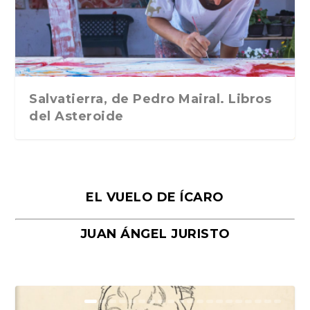
Traducción de Car...
Libros del Asteroid...
mi vida». Esthe...
Collin. Traducci...
Bocaccio
Salvatierra, de Pedro Mairal. Libros
del Asteroide
EL VUELO DE ÍCARO
JUAN ÁNGEL JURISTO