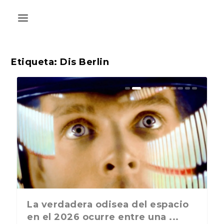
Etiqueta:
Dis Berlin
La última postal de la temporada
La verdadera odisea del espacio
nos recuerda que nos vamos ...
en el 2026 ocurre entre una ...