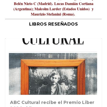
Belén Nieto C (Madrid).
Lucas Damián Cortiana
(Argentina); Malcolm Larder (Estados Unidos) y
Maurizio Stefanini (Roma).
LIBROS RESEÑADOS
La verdadera odisea del espacio en
ABC Cultural recibe el Premio Liber
La cultura de la transgresión.