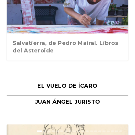
Traducción de Car...
Libros del Asteroid...
mi vida». Esthe...
Collin. Traducci...
Bocaccio
Salvatierra, de Pedro Mairal. Libros
del Asteroide
EL VUELO DE ÍCARO
JUAN ÁNGEL JURISTO