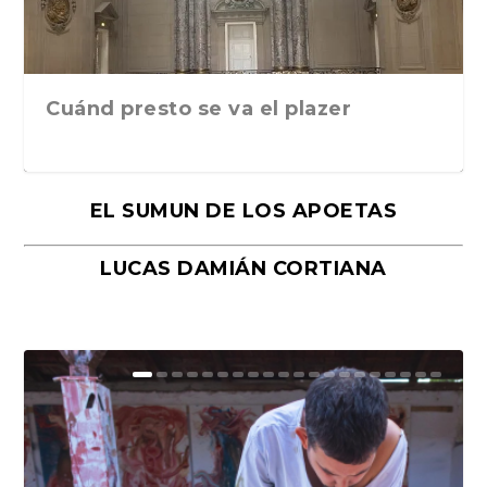
Cuánd presto se va el plazer
EL SUMUN DE LOS APOETAS
LUCAS DAMIÁN CORTIANA
Moral, de Lyra Ekström Lindbäck.
Revolución, de Hugo Gonçalves.
«La música ha sido el gran amor de
«El barman del Ritz», de Philippe
Mañanas de editorial, noches de