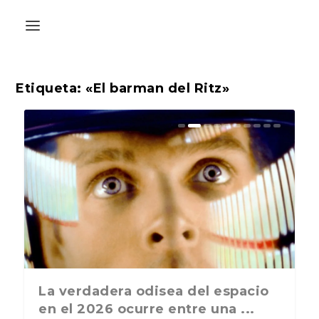
Etiqueta:
«El barman del Ritz»
La última postal de la temporada
La verdadera odisea del espacio
A
nos recuerda que nos vamos ...
en el 2026 ocurre entre una ...
L