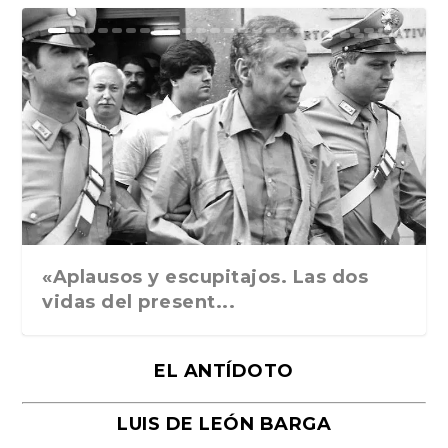
Ground Rules. Alejan...
«Rafael: Poesía subl...
Bienvenidos al circo...
Georges de La Tour. ...
Robert Capa: la hist...
«Aplausos y escupitajos. Las dos
vidas del present...
EL ANTÍDOTO
LUIS DE LEÓN BARGA