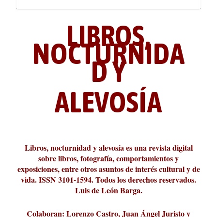
LIBROS,
NOCTURNIDA
D Y
ALEVOSÍA
La cultura de la transgresión.
¿Es verdad que hay que caminar
Los descalabros
Carmelo Micieli, una relectura
Conversaciones en las calles de
Cuánd presto se va el plazer
Leonardo Sciascia o los orígenes
Revista Cultural Turia, númer...
10.000 pasos al día? Lo que d...
paisajística del mar de Sicil...
París
metafísicos de la novela ne...
Libros, nocturnidad y alevosía es una revista digital
sobre libros, fotografía, comportamientos y
exposiciones, entre otros asuntos de interés cultural y de
vida. ISSN 3101-1594. Todos los derechos reservados.
Luis de León Barga.
Colaboran: Lorenzo Castro, Juan Ángel Juristo y