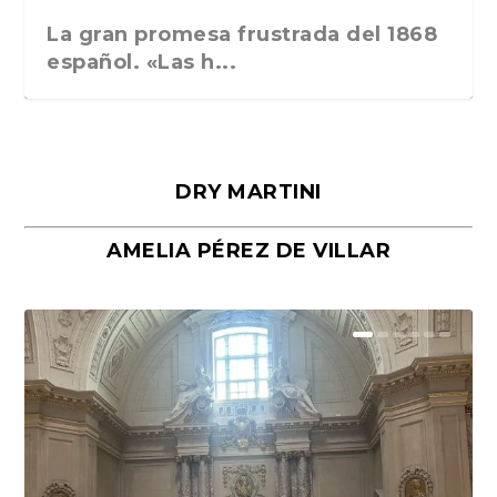
La gran promesa frustrada del 1868
español. «Las h...
DRY MARTINI
AMELIA PÉREZ DE VILLAR
Málaga, verso en azul, de Rafael
«La cocina hebrea. Alimentación
Porras y Salvador...
del pueblo judío e...