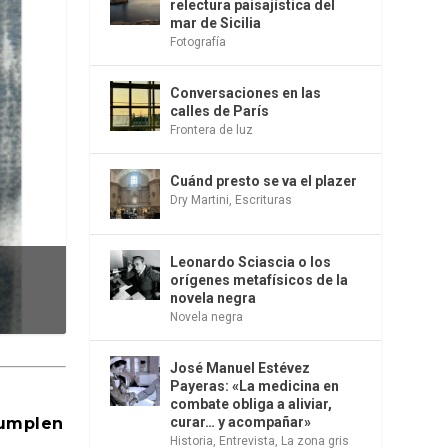
relectura paisajística del
mar de Sicilia
Fotografía
Conversaciones en las
calles de París
Frontera de luz
Cuánd presto se va el plazer
Dry Martini
,
Escrituras
Leonardo Sciascia o los
de la transgresión. Revista Cultural Tu...
orígenes metafísicos de la
novela negra
 EZKERRA
|
Jul 14, 2026
|
Ensayo
|
0
|
Novela negra
José Manuel Estévez
Payeras: «La medicina en
combate obliga a aliviar,
cumplen
curar… y acompañar»
Historia
,
Entrevista
,
La zona gris