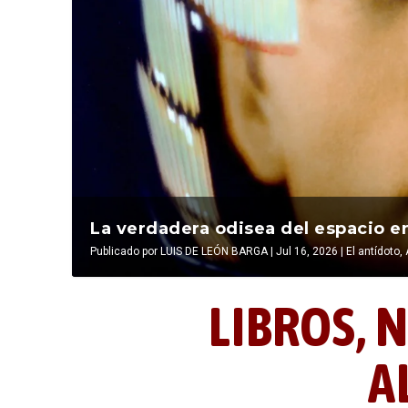
La última postal de la temporada 
La verdadera odisea del espacio en
Publicado por
Publicado por
LIBROS, NOCTUNIDAD Y ALEVOSÍA
LUIS DE LEÓN BARGA
|
Jul 16, 2026
|
|
Jul 16, 2026
El antídoto
,
LIBROS,
N
A