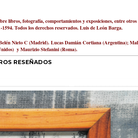
obre libros, fotografía, comportamientos y exposiciones, entre otros
01-1594. Todos los derechos reservados. Luis de León Barga.
Belén Nieto C (Madrid).
Lucas Damián Cortiana (Argentina); Ma
Unidos) y Maurizio Stefanini (Roma).
BROS RESEÑADOS
r 2026 al Fomento de la Le...
ta Cultural Turia, númer...
000 pasos al día? Lo que d...
jística del mar de Sicil...
rís
tafísicos de la novela ne...
 felices
 y disfrutar más
uz
ni
|
2
Premios
|
|
,
Escrituras
0
|
|
|
,
0
Periodismo
|
|
0
|
0
|
|
|
0
|