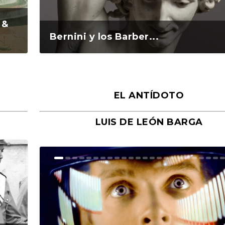
 &
Bernini y los Barber...
EL ANTÍDOTO
LUIS DE LEÓN BARGA
n y
o
o
Ground Rules. Alejan...
«Rafael: Poesía subl...
Bienvenidos al circo...
Georges de La Tour. ...
Robert Capa: la hist...