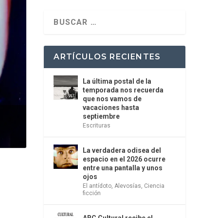
ARTÍCULOS RECIENTES
La última postal de la
temporada nos recuerda
que nos vamos de
vacaciones hasta
septiembre
Escrituras
La verdadera odisea del
espacio en el 2026 ocurre
entre una pantalla y unos
ojos
El antídoto
,
Alevosías
,
Ciencia
ficción
ABC Cultural recibe el