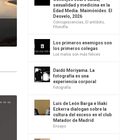
sexualidad y medicina en la
Edad Media. Maimónides. El
Desvelo, 2026
Concupiscencias
,
El antídoto
,
Filosofía
Los primeros enemigos son
los primeros colegas
Los malos son más felices
Daidō Moriyama. La
fotografía es una
experiencia corporal
Fotografía
Luis de León Barga e Iñaki
una
e la
os
s en
 la
 Una
del
s de
o
bió
Ezkerra dialogan sobre la
cultura del exceso en el club
Matador de Madrid
Ensayo