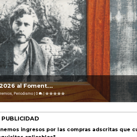
l 2026 ocurre ...
La cultura 
evosías
,
Ciencia ficción
|
0
|
Publicado por
INAKI
PUBLICIDAD
enemos ingresos por las compras adscritas que 