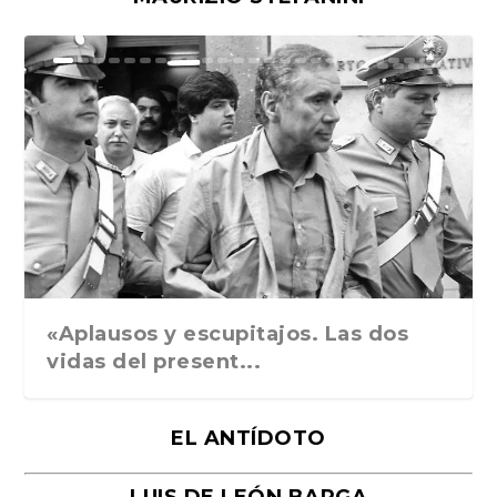
Ground Rules. Alejan...
«Rafael: Poesía subl...
Bienvenidos al circo...
Georges de La Tour. ...
Robert Capa: la hist...
«Aplausos y escupitajos. Las dos
vidas del present...
EL ANTÍDOTO
LUIS DE LEÓN BARGA