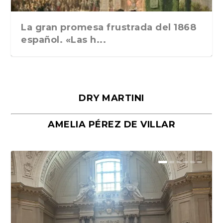
La gran promesa frustrada del 1868
español. «Las h...
DRY MARTINI
AMELIA PÉREZ DE VILLAR
Málaga, verso en azul, de Rafael
«La cocina hebrea. Alimentación
Porras y Salvador...
del pueblo judío e...