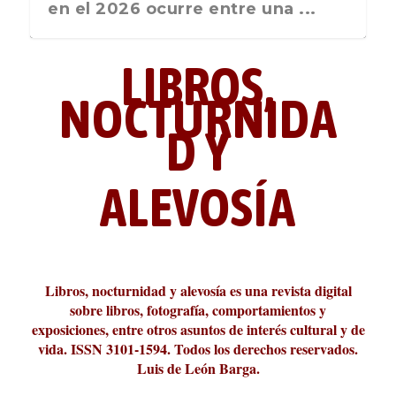
nos recuerda que nos vamos ...
en el 2026 ocurre entre una ...
LIBROS,
NOCTURNIDA
D Y
ALEVOSÍA
ABC Cultural recibe el Premio
La cultura de la transgresión.
¿Es verdad que hay que caminar
Los descalabros
Carmelo Micieli, una relectura
Conversaciones en las calles de
Cuánd presto se va el plazer
Leonardo Sciascia o los orígenes
Liber 2026 al Fomento de la Le...
Revista Cultural Turia, númer...
10.000 pasos al día? Lo que d...
paisajística del mar de Sicil...
París
metafísicos de la novela ne...
Libros, nocturnidad y alevosía es una revista digital
sobre libros, fotografía, comportamientos y
exposiciones, entre otros asuntos de interés cultural y de
vida. ISSN 3101-1594. Todos los derechos reservados.
Luis de León Barga.