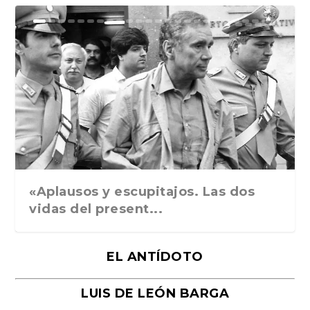
Ground Rules. Alejan...
«Rafael: Poesía subl...
Bienvenidos al circo...
Georges de La Tour. ...
Robert Capa: la hist...
«Aplausos y escupitajos. Las dos
vidas del present...
EL ANTÍDOTO
LUIS DE LEÓN BARGA