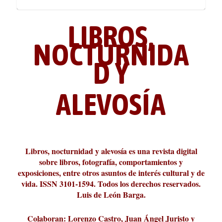
LIBROS,
NOCTURNIDA
D Y
ALEVOSÍA
ABC Cultural recibe el Premio
La cultura de la transgresión.
¿Es verdad que hay que caminar
Los descalabros
Carmelo Micieli, una relectura
Conversaciones en las calles de
Cuánd presto se va el plazer
Leonardo Sciascia o los orígenes
Liber 2026 al Fomento de la Le...
Revista Cultural Turia, númer...
10.000 pasos al día? Lo que d...
paisajística del mar de Sicil...
París
metafísicos de la novela ne...
Libros, nocturnidad y alevosía es una revista digital
sobre libros, fotografía, comportamientos y
exposiciones, entre otros asuntos de interés cultural y de
vida. ISSN 3101-1594. Todos los derechos reservados.
Luis de León Barga.
Colaboran: Lorenzo Castro, Juan Ángel Juristo y