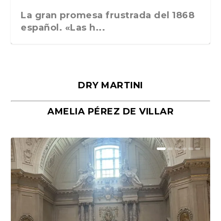
La gran promesa frustrada del 1868
español. «Las h...
DRY MARTINI
AMELIA PÉREZ DE VILLAR
Málaga, verso en azul, de Rafael
«La cocina hebrea. Alimentación
Porras y Salvador...
del pueblo judío e...