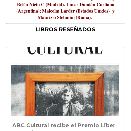
Belén Nieto C (Madrid).
Lucas Damián Cortiana
(Argentina); Malcolm Larder (Estados Unidos) y
Maurizio Stefanini (Roma).
LIBROS RESEÑADOS
La verdadera odisea del espacio en
ABC Cultural recibe el Premio Liber
La cultura de la transgresión.