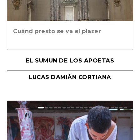
Cuánd presto se va el plazer
EL SUMUN DE LOS APOETAS
LUCAS DAMIÁN CORTIANA
Moral, de Lyra Ekström Lindbäck.
Revolución, de Hugo Gonçalves.
«La música ha sido el gran amor de
«El barman del Ritz», de Philippe
Mañanas de editorial, noches de