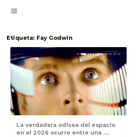
Etiqueta:
Fay Godwin
La última postal de la temporada
La verdadera odisea del espacio
nos recuerda que nos vamos ...
en el 2026 ocurre entre una ...