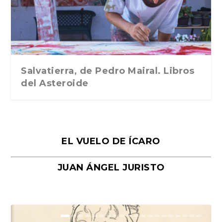
Traducción de Car...
Libros del Asteroid...
mi vida». Esthe...
Collin. Traducci...
Bocaccio
Salvatierra, de Pedro Mairal. Libros
del Asteroide
EL VUELO DE ÍCARO
JUAN ÁNGEL JURISTO