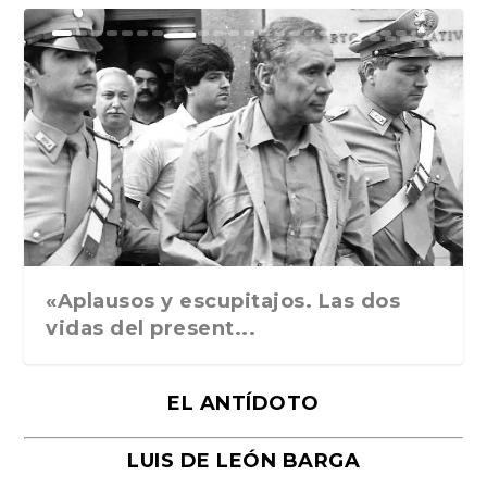
Ground Rules. Alejan...
«Rafael: Poesía subl...
Bienvenidos al circo...
Georges de La Tour. ...
Robert Capa: la hist...
«Aplausos y escupitajos. Las dos
vidas del present...
EL ANTÍDOTO
LUIS DE LEÓN BARGA