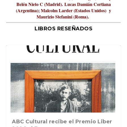
Belén Nieto C (Madrid).
Lucas Damián Cortiana
(Argentina); Malcolm Larder (Estados Unidos) y
Maurizio Stefanini (Roma).
LIBROS RESEÑADOS
La verdadera odisea del espacio en
ABC Cultural recibe el Premio Liber
La cultura de la transgresión.