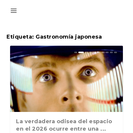
Etiqueta:
Gastronomía japonesa
La última postal de la temporada
La verdadera odisea del espacio
nos recuerda que nos vamos ...
en el 2026 ocurre entre una ...