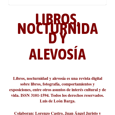
LIBROS,
NOCTURNIDA
D Y
ALEVOSÍA
ABC Cultural recibe el Premio
La cultura de la transgresión.
¿Es verdad que hay que caminar
Los descalabros
Carmelo Micieli, una relectura
Conversaciones en las calles de
Cuánd presto se va el plazer
Leonardo Sciascia o los orígenes
Liber 2026 al Fomento de la Le...
Revista Cultural Turia, númer...
10.000 pasos al día? Lo que d...
paisajística del mar de Sicil...
París
metafísicos de la novela ne...
Libros, nocturnidad y alevosía es una revista digital
sobre libros, fotografía, comportamientos y
exposiciones, entre otros asuntos de interés cultural y de
vida. ISSN 3101-1594. Todos los derechos reservados.
Luis de León Barga.
Colaboran: Lorenzo Castro, Juan Ángel Juristo y