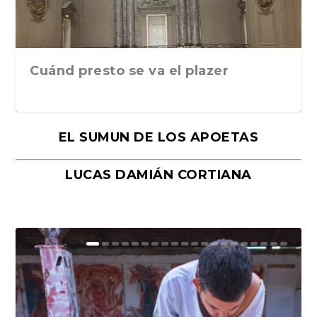
Cuánd presto se va el plazer
EL SUMUN DE LOS APOETAS
LUCAS DAMIÁN CORTIANA
Moral, de Lyra Ekström Lindbäck.
Revolución, de Hugo Gonçalves.
«La música ha sido el gran amor de
«El barman del Ritz», de Philippe
Mañanas de editorial, noches de