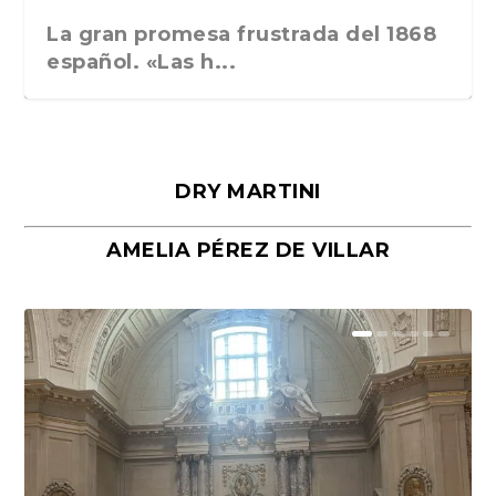
La gran promesa frustrada del 1868
español. «Las h...
DRY MARTINI
AMELIA PÉREZ DE VILLAR
Málaga, verso en azul, de Rafael
«La cocina hebrea. Alimentación
Porras y Salvador...
del pueblo judío e...