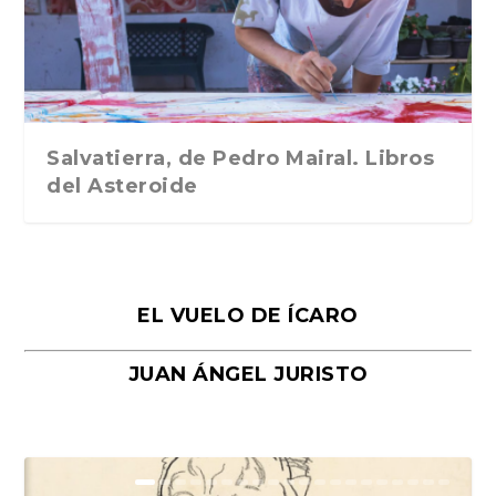
Traducción de Car...
Libros del Asteroid...
mi vida». Esthe...
Collin. Traducci...
Bocaccio
Salvatierra, de Pedro Mairal. Libros
del Asteroide
EL VUELO DE ÍCARO
JUAN ÁNGEL JURISTO