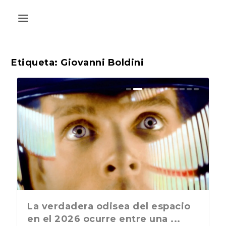
Etiqueta:
Giovanni Boldini
La última postal de la temporada
La verdadera odisea del espacio
nos recuerda que nos vamos ...
en el 2026 ocurre entre una ...