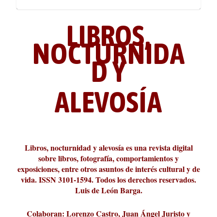
LIBROS,
NOCTURNIDA
D Y
ALEVOSÍA
ABC Cultural recibe el Premio
La cultura de la transgresión.
¿Es verdad que hay que caminar
Los descalabros
Carmelo Micieli, una relectura
Conversaciones en las calles de
Cuánd presto se va el plazer
Leonardo Sciascia o los orígenes
Liber 2026 al Fomento de la Le...
Revista Cultural Turia, númer...
10.000 pasos al día? Lo que d...
paisajística del mar de Sicil...
París
metafísicos de la novela ne...
Libros, nocturnidad y alevosía es una revista digital
sobre libros, fotografía, comportamientos y
exposiciones, entre otros asuntos de interés cultural y de
vida. ISSN 3101-1594. Todos los derechos reservados.
Luis de León Barga.
Colaboran: Lorenzo Castro, Juan Ángel Juristo y