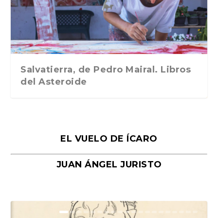
Traducción de Car...
Libros del Asteroid...
mi vida». Esthe...
Collin. Traducci...
Bocaccio
Salvatierra, de Pedro Mairal. Libros
del Asteroide
EL VUELO DE ÍCARO
JUAN ÁNGEL JURISTO