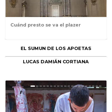
Cuánd presto se va el plazer
EL SUMUN DE LOS APOETAS
LUCAS DAMIÁN CORTIANA
Moral, de Lyra Ekström Lindbäck.
Revolución, de Hugo Gonçalves.
«La música ha sido el gran amor de
«El barman del Ritz», de Philippe
Mañanas de editorial, noches de