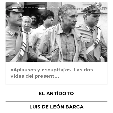
Ground Rules. Alejan...
«Rafael: Poesía subl...
Bienvenidos al circo...
Georges de La Tour. ...
Robert Capa: la hist...
«Aplausos y escupitajos. Las dos
vidas del present...
EL ANTÍDOTO
LUIS DE LEÓN BARGA