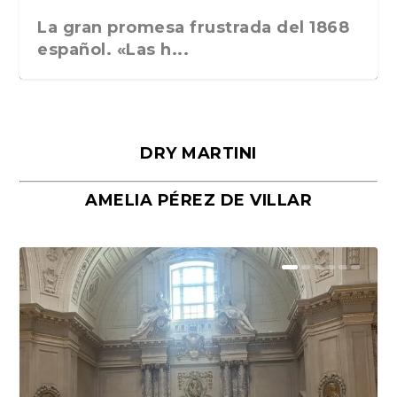
La gran promesa frustrada del 1868
español. «Las h...
DRY MARTINI
AMELIA PÉREZ DE VILLAR
Málaga, verso en azul, de Rafael
«La cocina hebrea. Alimentación
Porras y Salvador...
del pueblo judío e...