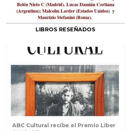
Belén Nieto C (Madrid).
Lucas Damián Cortiana
(Argentina); Malcolm Larder (Estados Unidos) y
Maurizio Stefanini (Roma).
LIBROS RESEÑADOS
La verdadera odisea del espacio en
ABC Cultural recibe el Premio Liber
La cultura de la transgresión.