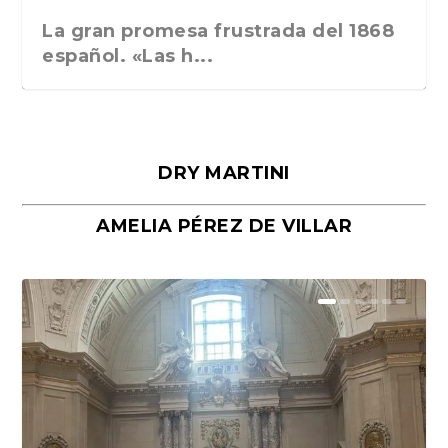
La gran promesa frustrada del 1868
español. «Las h...
DRY MARTINI
AMELIA PÉREZ DE VILLAR
Málaga, verso en azul, de Rafael
«La cocina hebrea. Alimentación
Porras y Salvador...
del pueblo judío e...