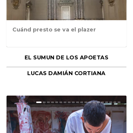
Cuánd presto se va el plazer
EL SUMUN DE LOS APOETAS
LUCAS DAMIÁN CORTIANA
Moral, de Lyra Ekström Lindbäck.
Revolución, de Hugo Gonçalves.
«La música ha sido el gran amor de
«El barman del Ritz», de Philippe
Mañanas de editorial, noches de