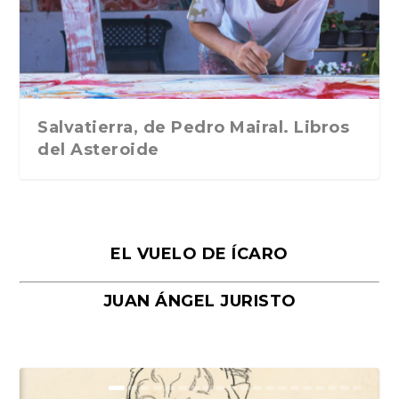
Traducción de Car...
Libros del Asteroid...
mi vida». Esthe...
Collin. Traducci...
Bocaccio
Salvatierra, de Pedro Mairal. Libros
del Asteroide
EL VUELO DE ÍCARO
JUAN ÁNGEL JURISTO