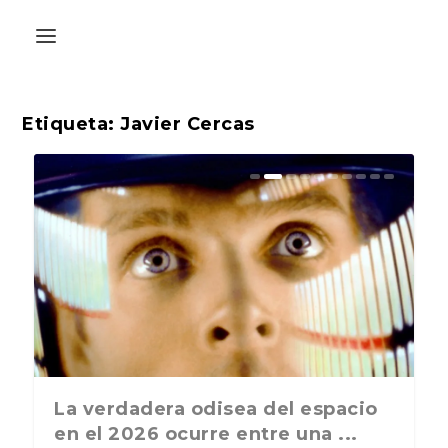
Etiqueta:
Javier Cercas
La última postal de la temporada
La verdadera odisea del espacio
nos recuerda que nos vamos ...
en el 2026 ocurre entre una ...