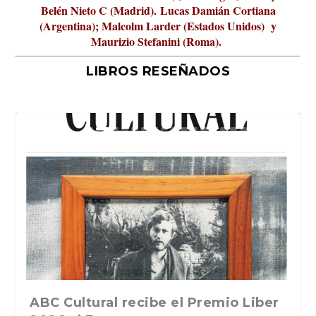
Belén Nieto C (Madrid).
Lucas Damián Cortiana
(Argentina); Malcolm Larder (Estados Unidos) y
Maurizio Stefanini (Roma).
LIBROS RESEÑADOS
r
La verdadera odisea del espacio en
La cultura de la transgresión.