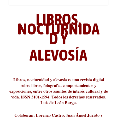
LIBROS,
NOCTURNIDA
D Y
ALEVOSÍA
ABC Cultural recibe el Premio
La cultura de la transgresión.
¿Es verdad que hay que caminar
Los descalabros
Carmelo Micieli, una relectura
Conversaciones en las calles de
Cuánd presto se va el plazer
Leonardo Sciascia o los orígenes
Liber 2026 al Fomento de la Le...
Revista Cultural Turia, númer...
10.000 pasos al día? Lo que d...
paisajística del mar de Sicil...
París
metafísicos de la novela ne...
Libros, nocturnidad y alevosía es una revista digital
sobre libros, fotografía, comportamientos y
exposiciones, entre otros asuntos de interés cultural y de
vida. ISSN 3101-1594. Todos los derechos reservados.
Luis de León Barga.
Colaboran: Lorenzo Castro, Juan Ángel Juristo y