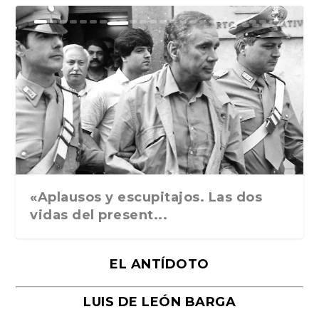
Ground Rules. Alejan...
«Rafael: Poesía subl...
Bienvenidos al circo...
Georges de La Tour. ...
Robert Capa: la hist...
«Aplausos y escupitajos. Las dos
vidas del present...
EL ANTÍDOTO
LUIS DE LEÓN BARGA