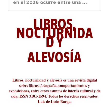
26 ocurre entre una ...
nos recuerda que nos vamos ...
Liber 2026 al F
LIBROS,
NOCTURNIDA
D Y
ALEVOSÍA
La cultura de la transgresión.
¿Es verdad que hay que caminar
Los descalabros
Carmelo Micieli, una relectura
Conversaciones en las calles de
Cuánd presto se va el plazer
Leonardo Sciascia o los orígenes
Revista Cultural Turia, númer...
10.000 pasos al día? Lo que d...
paisajística del mar de Sicil...
París
metafísicos de la novela ne...
Libros, nocturnidad y alevosía es una revista digital
sobre libros, fotografía, comportamientos y
exposiciones, entre otros asuntos de interés cultural y de
vida. ISSN 3101-1594. Todos los derechos reservados.
Luis de León Barga.