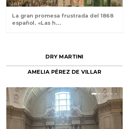
La gran promesa frustrada del 1868
español. «Las h...
DRY MARTINI
AMELIA PÉREZ DE VILLAR
Málaga, verso en azul, de Rafael
«La cocina hebrea. Alimentación
Porras y Salvador...
del pueblo judío e...