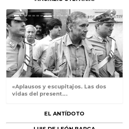
Ground Rules. Alejan...
«Rafael: Poesía subl...
Bienvenidos al circo...
Georges de La Tour. ...
Robert Capa: la hist...
«Aplausos y escupitajos. Las dos
vidas del present...
EL ANTÍDOTO
LUIS DE LEÓN BARGA